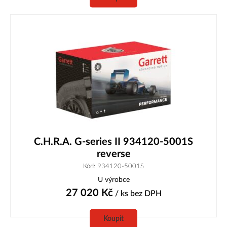
C.H.R.A. G-series II 934120-5001S
reverse
Kód: 934120-5001S
U výrobce
27 020
Kč
/ ks
bez DPH
Koupit