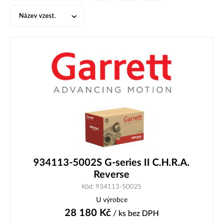
Název vzest.
934113-5002S G-series II C.H.R.A.
Reverse
Kód: 934113-5002S
U výrobce
28 180
Kč
/ ks
bez DPH