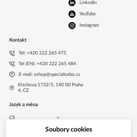
LinkedIn
YouTube
Instagram
Kontakt
Tel:
+420 222 265 475
Tel (EN):
+420 222 265 484
E-mail:
eshop@specialturbo.cz
Kischova 1732/5, 140 00 Praha
4, CZ
Jazyk a měna
CS
Česká koruna CZK (Kč)
CS
Soubory cookies