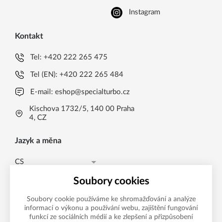
Instagram
Kontakt
Tel:
+420 222 265 475
Tel (EN):
+420 222 265 484
E-mail:
eshop@specialturbo.cz
Kischova 1732/5, 140 00 Praha
4, CZ
Jazyk a měna
CS
Česká koruna CZK (Kč)
CS
Soubory cookies
Česká koruna CZK (Kč)
EN
Soubory cookie používáme ke shromažďování a analýze
informací o výkonu a používání webu, zajištění fungování
Možnosti platby
EUR (EUR)
funkcí ze sociálních médií a ke zlepšení a přizpůsobení