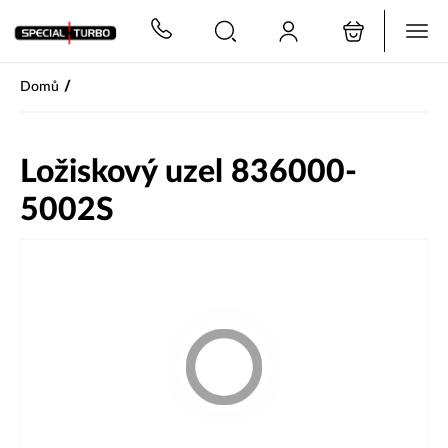
PŘESKOČIT NAVIGACI
/
Domů
Ložiskový uzel 836000-
5002S