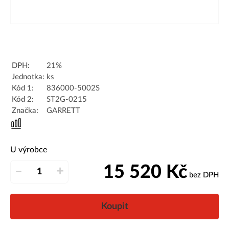
DPH:
21%
Jednotka:
ks
Kód 1:
836000-5002S
Kód 2:
ST2G-0215
Značka:
GARRETT
U výrobce
15 520
Kč
–
+
bez DPH
Koupit