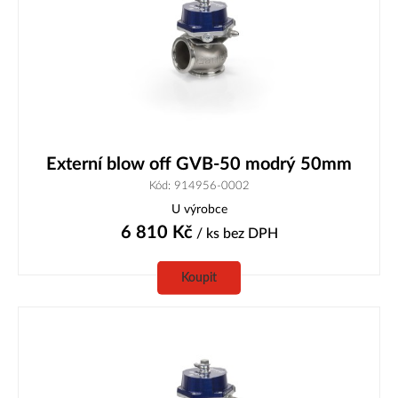
Externí blow off GVB-50 modrý 50mm
Kód: 914956-0002
U výrobce
6 810
Kč
/ ks
bez DPH
Koupit