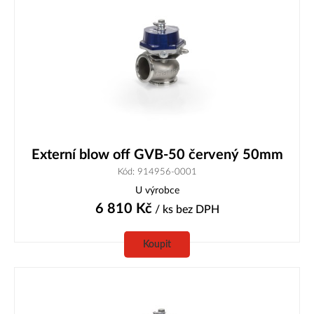
Externí blow off GVB-50 červený 50mm
Kód: 914956-0001
U výrobce
6 810
Kč
/ ks
bez DPH
Koupit