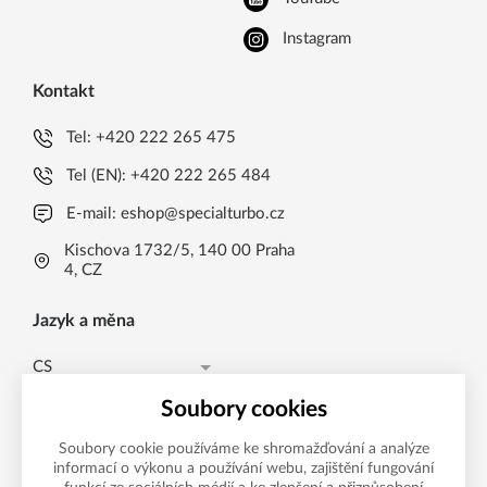
Instagram
Kontakt
Tel:
+420 222 265 475
Tel (EN):
+420 222 265 484
E-mail:
eshop@specialturbo.cz
Kischova 1732/5, 140 00 Praha
4, CZ
Jazyk a měna
CS
Česká koruna CZK (Kč)
CS
Soubory cookies
Česká koruna CZK (Kč)
EN
Soubory cookie používáme ke shromažďování a analýze
informací o výkonu a používání webu, zajištění fungování
Možnosti platby
EUR (EUR)