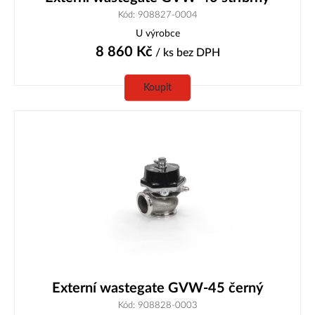
Kód: 908827-0004
U výrobce
8 860
Kč
/ ks
bez DPH
Koupit
Externí wastegate GVW-45 černý
Kód: 908828-0003