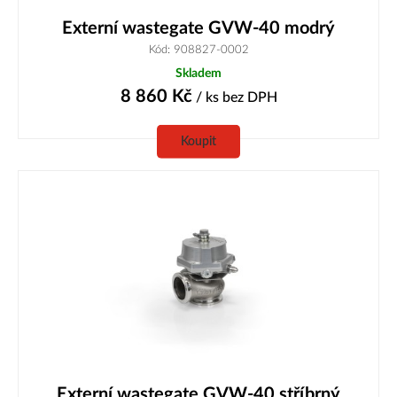
Externí wastegate GVW-40 modrý
Kód: 908827-0002
Skladem
8 860
Kč
/ ks
bez DPH
Koupit
Externí wastegate GVW-40 stříbrný