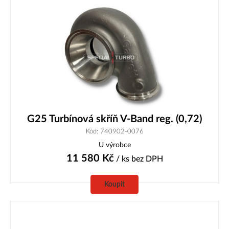
G25 Turbínová skříň V-Band reg. (0,72)
Kód: 740902-0076
U výrobce
11 580
Kč
/ ks
bez DPH
Koupit