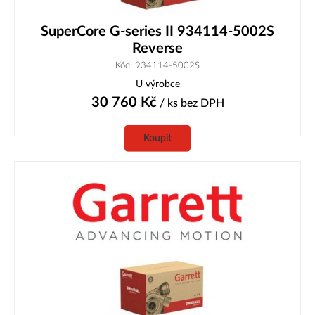
SuperCore G-series II 934114-5002S
Reverse
Kód: 934114-5002S
U výrobce
30 760
Kč
/ ks
bez DPH
Koupit