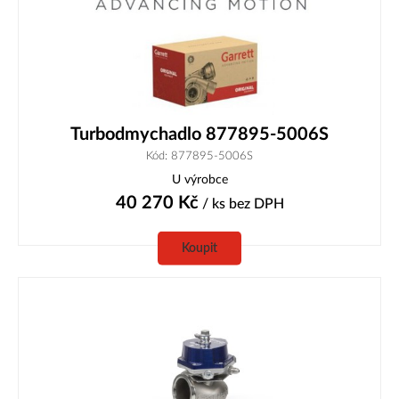
Turbodmychadlo 877895-5006S
Kód: 877895-5006S
U výrobce
40 270
Kč
/ ks
bez DPH
Koupit