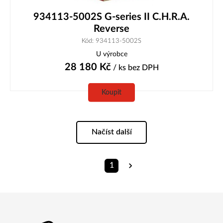
934113-5002S G-series II C.H.R.A.
Reverse
Kód: 934113-5002S
U výrobce
28 180
Kč
/ ks
bez DPH
Koupit
Načíst další
1