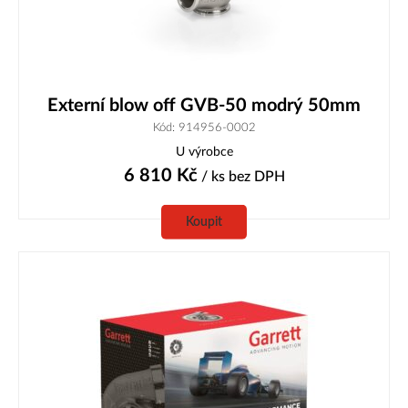
Externí blow off GVB-50 modrý 50mm
Kód: 914956-0002
U výrobce
6 810
Kč
/ ks
bez DPH
Koupit