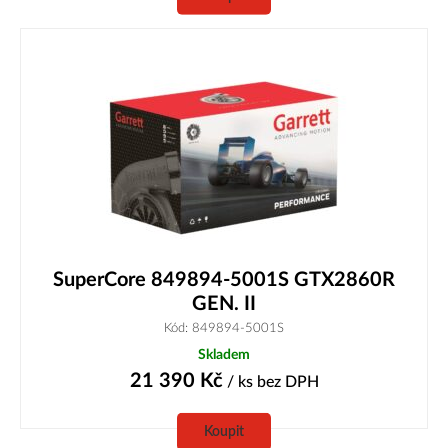
SuperCore 849894-5001S GTX2860R
GEN. II
Kód: 849894-5001S
Skladem
21 390
Kč
/ ks
bez DPH
Koupit