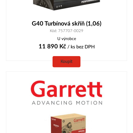
G40 Turbínová skříň (1,06)
Kód: 757707‑0029
U výrobce
11 890
Kč
/ ks
bez DPH
Koupit