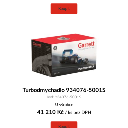
Koupit
Turbodmychadlo 934076-5001S
Kód: 934076-5001S
U výrobce
41 210
Kč
/ ks
bez DPH
Koupit