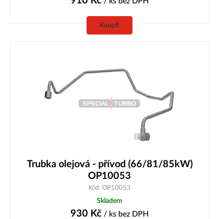
910
Kč
/ ks
bez DPH
Koupit
Trubka olejová - přívod (66/81/85kW)
OP10053
Kód: OP10053
Skladem
930
Kč
/ ks
bez DPH