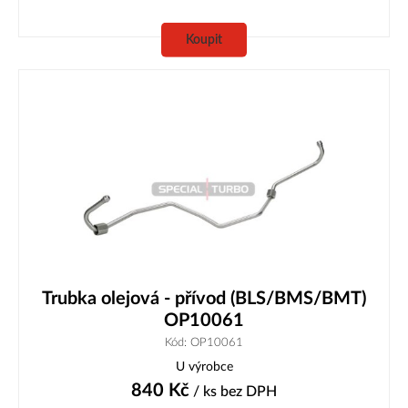
Koupit
Trubka olejová - přívod (BLS/BMS/BMT)
OP10061
Kód: OP10061
U výrobce
840
Kč
/ ks
bez DPH