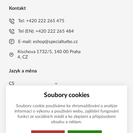
Kontakt
Tel:
+420 222 265 475
Tel (EN):
+420 222 265 484
E-mail:
eshop@specialturbo.cz
Kischova 1732/5, 140 00 Praha
4, CZ
Jazyk a měna
CS
Česká koruna CZK (Kč)
CS
Soubory cookies
Česká koruna CZK (Kč)
EN
Soubory cookie používáme ke shromažďování a analýze
informací o výkonu a používání webu, zajištění fungování
Možnosti platby
EUR (EUR)
funkcí ze sociálních médií a ke zlepšení a přizpůsobení
obsahu a reklam.