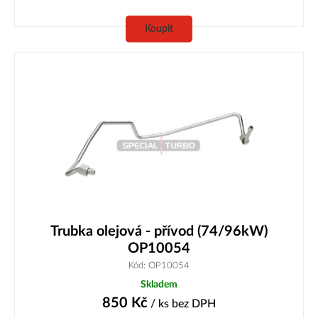
Koupit
Trubka olejová - přívod (74/96kW)
OP10054
Kód: OP10054
Skladem
850
Kč
/ ks
bez DPH