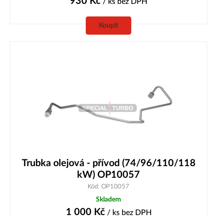
930
Kč
/ ks
bez DPH
Koupit
Trubka olejová - přívod (74/96/110/118
kW) OP10057
Kód: OP10057
Skladem
1 000
Kč
/ ks
bez DPH