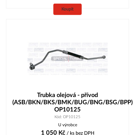
Koupit
Trubka olejová - přívod
(ASB/BKN/BKS/BMK/BUG/BNG/BSG/BPP)
OP10125
Kód: OP10125
U výrobce
1 050
Kč
/ ks
bez DPH