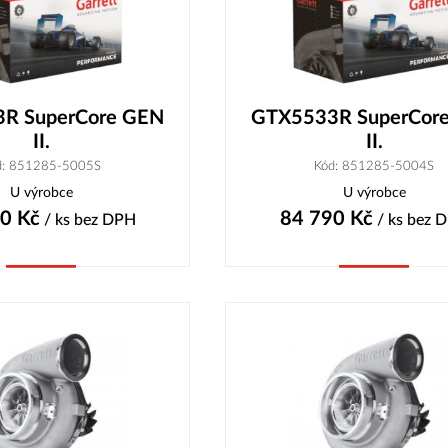
R SuperCore GEN
GTX5533R SuperCor
II.
II.
d: 851285-5005S
Kód: 851285-5004S
U výrobce
U výrobce
00
Kč
84 790
Kč
/ ks
bez DPH
/ ks
bez 
Koupit
Koupit