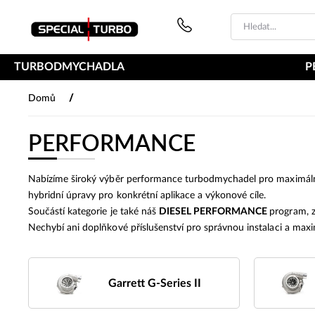
PŘESKOČIT NAVIGACI
TURBODMYCHADLA
P
/
Domů
PERFORMANCE
Nabízíme široký výběr performance turbodmychadel pro maximální z
hybridní úpravy pro konkrétní aplikace a výkonové cíle.
Součástí kategorie je také náš
DIESEL PERFORMANCE
program, z
Nechybí ani doplňkové příslušenství pro správnou instalaci a maxi
Garrett G-Series II