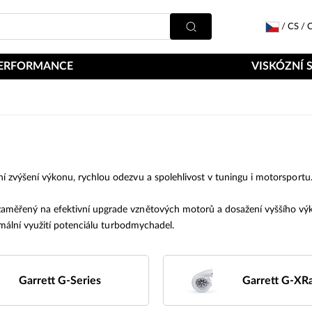
/
CS
/
C
ERFORMANCE
VISKÓZNÍ 
výšení výkonu, rychlou odezvu a spolehlivost v tuningu i motorsportu. 
aměřený na efektivní upgrade vznětových motorů a dosažení vyššího výko
mální využití potenciálu turbodmychadel.
Garrett G-Series
Garrett G-XR