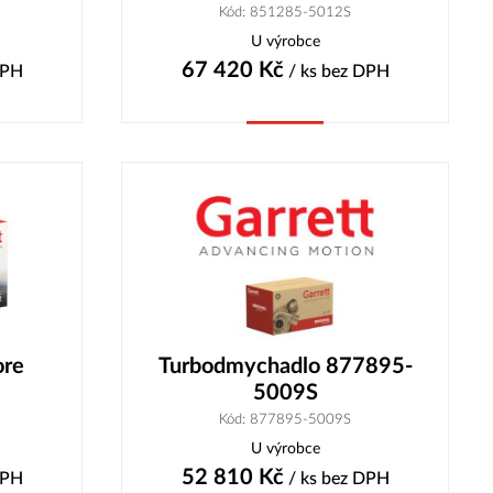
Kód: 851285-5012S
U výrobce
67 420
Kč
DPH
/ ks
bez DPH
Koupit
ore
Turbodmychadlo 877895-
5009S
Kód: 877895-5009S
U výrobce
52 810
Kč
DPH
/ ks
bez DPH