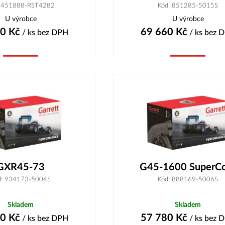
: 451888-RST4282
Kód: 851285-5015S
U výrobce
U výrobce
00
Kč
69 660
Kč
/ ks
bez DPH
/ ks
bez 
Koupit
Koupit
GXR45-73
G45-1600 SuperC
d: 934173-5004S
Kód: 888169-5006S
Skladem
Skladem
30
Kč
57 780
Kč
/ ks
bez DPH
/ ks
bez 