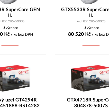
R SuperCore GEN
GTX5533R SuperCor
II.
II.
d: 851285-5003S
Kód: 851285-5002S
U výrobce
U výrobce
90
Kč
80 520
Kč
/ ks
bez DPH
/ ks
bez 
Koupit
Koupit
ový uzel GT4294R
GTX4718R SuperC
. 451888-RST4282
804878-5007S