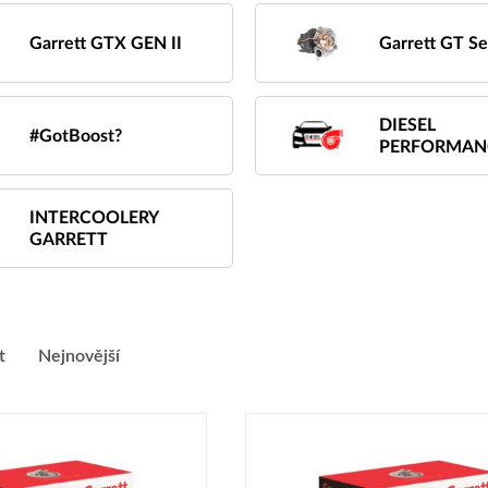
Garrett GTX GEN II
Garrett GT Se
DIESEL
#GotBoost?
PERFORMAN
INTERCOOLERY
GARRETT
t
Nejnovější