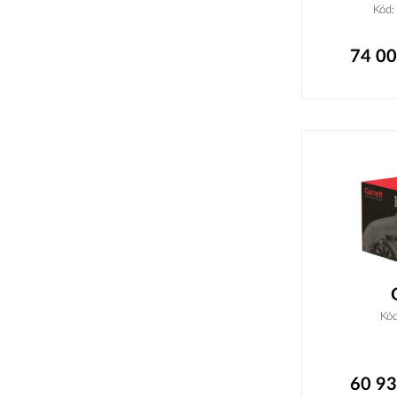
Kód
74 0
Kó
60 9