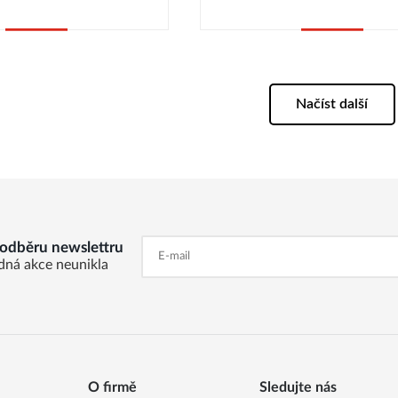
Koupit
Koupit
Načíst další
k odběru newslettru
dná akce neunikla
O firmě
Sledujte nás