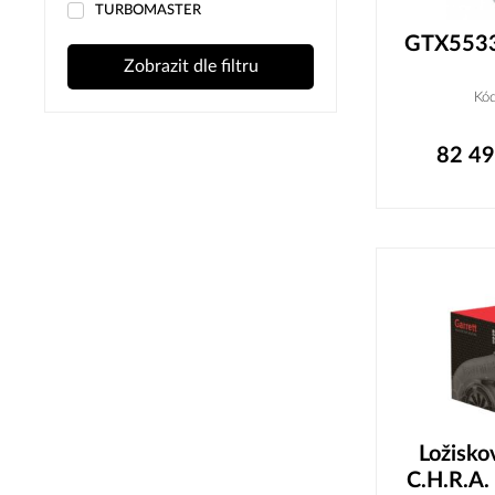
TURBOMASTER
GTX5533
Zobrazit dle filtru
Kó
82 4
Ložisk
C.H.R.A