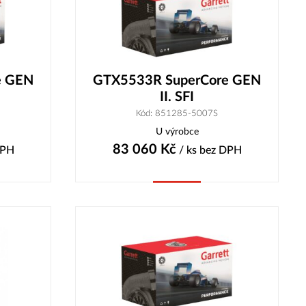
e GEN
GTX5533R SuperCore GEN
II. SFI
Kód: 851285-5007S
U výrobce
83 060
Kč
DPH
/ ks
bez DPH
Koupit