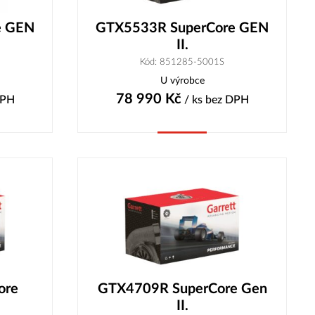
e GEN
GTX5533R SuperCore GEN
II.
Kód: 851285-5001S
U výrobce
78 990
Kč
DPH
/ ks
bez DPH
Koupit
ore
GTX4709R SuperCore Gen
II.