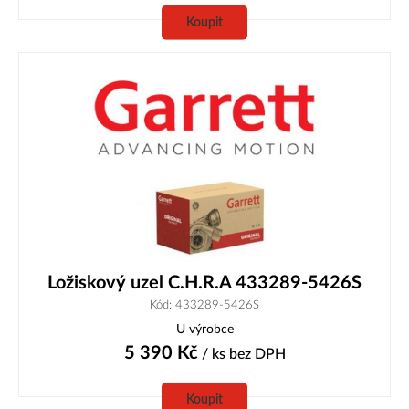
Koupit
Ložiskový uzel C.H.R.A 433289-5426S
Kód: 433289-5426S
U výrobce
5 390
Kč
/ ks
bez DPH
Koupit