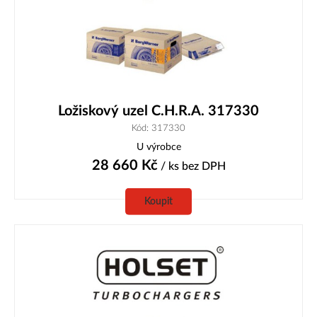
Ložiskový uzel C.H.R.A. 317330
Kód: 317330
U výrobce
28 660
Kč
/ ks
bez DPH
Koupit