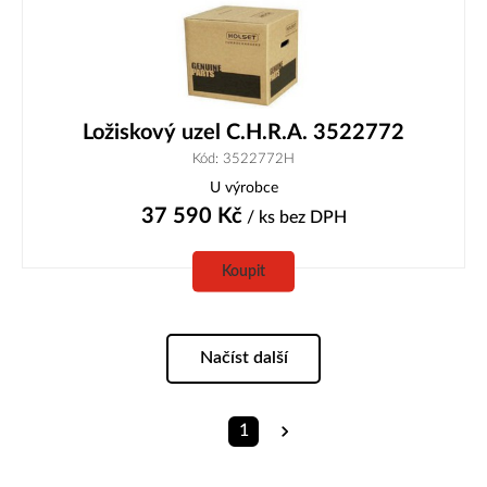
Ložiskový uzel C.H.R.A. 3522772
Kód: 3522772H
U výrobce
37 590
Kč
/ ks
bez DPH
Koupit
Načíst další
1