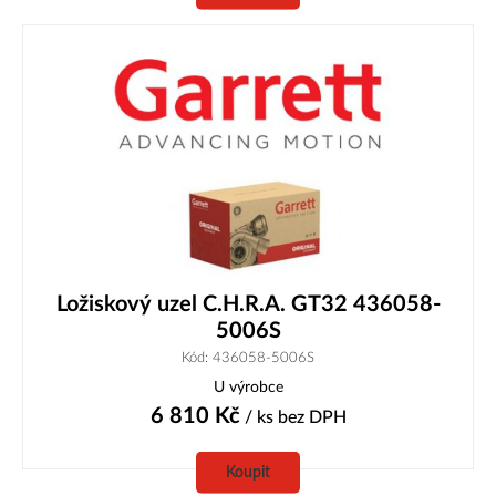
Ložiskový uzel C.H.R.A. GT32 436058-
5006S
Kód: 436058-5006S
U výrobce
6 810
Kč
/ ks
bez DPH
Koupit