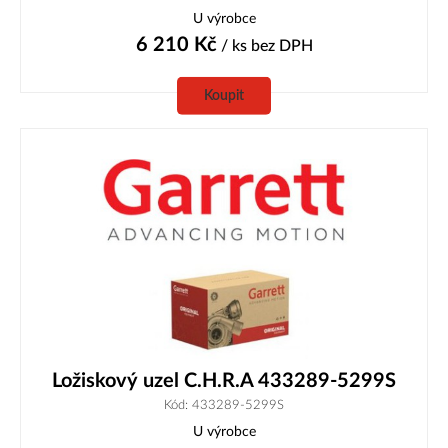
U výrobce
6 210
Kč
/ ks
bez DPH
Koupit
Ložiskový uzel C.H.R.A 433289-5299S
Kód: 433289-5299S
U výrobce