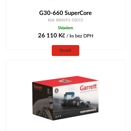
G30-660 SuperCore
Kód: 880693-5001S
Skladem
26 110
Kč
/ ks
bez DPH
Koupit