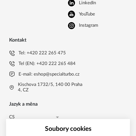
LinkedIn
YouTube
Instagram
Kontakt
Tel:
+420 222 265 475
Tel (EN):
+420 222 265 484
E-mail:
eshop@specialturbo.cz
Kischova 1732/5, 140 00 Praha
4, CZ
Jazyk a měna
CS
Česká koruna CZK (Kč)
CS
Soubory cookies