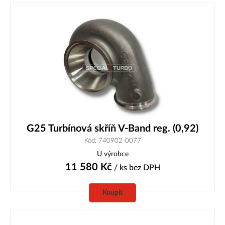
G25 Turbínová skříň V-Band reg. (0,92)
Kód: 740902-0077
U výrobce
11 580
Kč
/ ks
bez DPH
Koupit