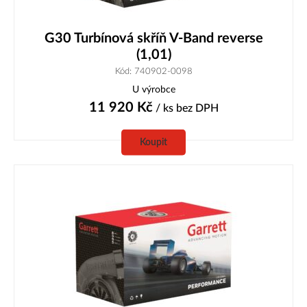
G30 Turbínová skříň V-Band reverse
(1,01)
Kód: 740902-0098
U výrobce
11 920
Kč
/ ks
bez DPH
Koupit