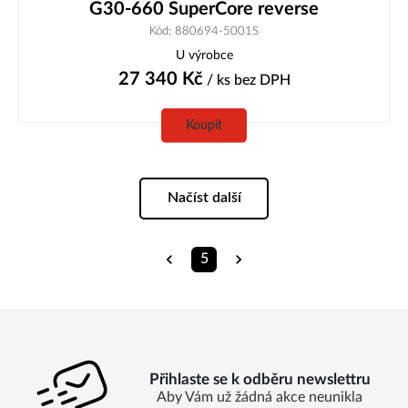
G30-660 SuperCore reverse
Kód: 880694-5001S
U výrobce
27 340
Kč
/ ks
bez DPH
Koupit
Načíst další
5
Přihlaste se k odběru newslettru
Aby Vám už žádná akce neunikla