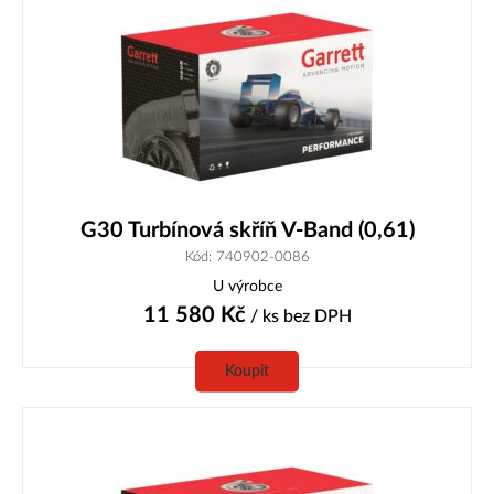
G30 Turbínová skříň V-Band (0,61)
Kód: 740902-0086
U výrobce
11 580
Kč
/ ks
bez DPH
Koupit