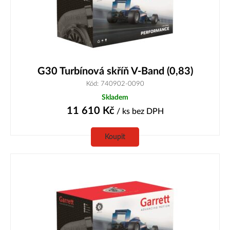
G30 Turbínová skříň V-Band (0,83)
Kód: 740902-0090
Skladem
11 610
Kč
/ ks
bez DPH
Koupit