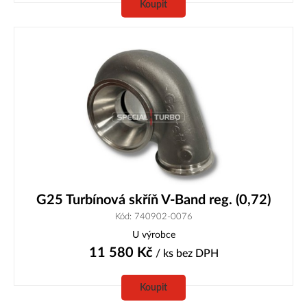
Koupit
G25 Turbínová skříň V-Band reg. (0,72)
Kód: 740902-0076
U výrobce
11 580
Kč
/ ks
bez DPH
Koupit