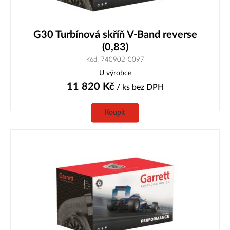
G30 Turbínová skříň V-Band reverse
(0,83)
Kód: 740902-0097
U výrobce
11 820
Kč
/ ks
bez DPH
Koupit