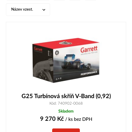
Název vzest.
G25 Turbínová skříň V-Band (0,92)
Kód: 740902-0068
Skladem
9 270
Kč
/ ks
bez DPH