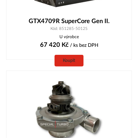
GTX4709R SuperCore Gen II.
Kód: 851285-5012S
U výrobce
67 420
Kč
/ ks
bez DPH
Koupit