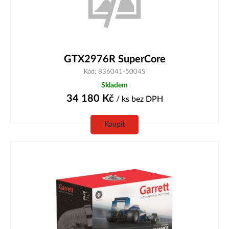
GTX2976R SuperCore
Kód: 836041-5004S
Skladem
34 180
Kč
/ ks
bez DPH
Koupit