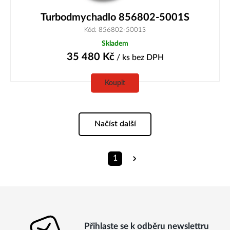
Turbodmychadlo 856802-5001S
Kód: 856802-5001S
Skladem
35 480
Kč
/ ks
bez DPH
Koupit
Načíst další
1
Přihlaste se k odběru newslettru