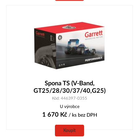
Spona TS (V-Band,
GT25/28/30/37/40,G25)
Kód: 446397-0355
U výrobce
1 670
Kč
/ ks
bez DPH
Koupit