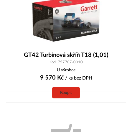
GT42 Turbínová skříň T18 (1,01)
Kód: 757707-0010
U výrobce
9 570
Kč
/ ks
bez DPH
Koupit