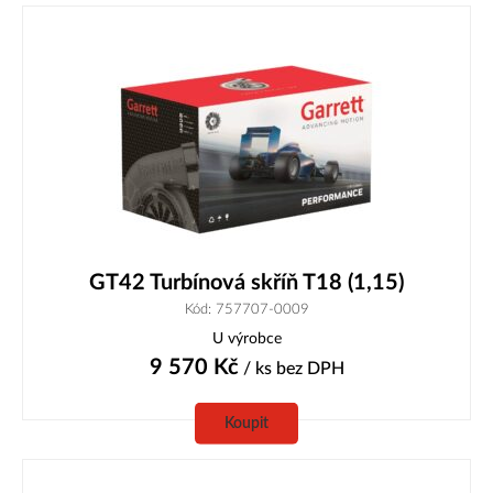
GT42 Turbínová skříň T18 (1,15)
Kód: 757707-0009
U výrobce
9 570
Kč
/ ks
bez DPH
Koupit