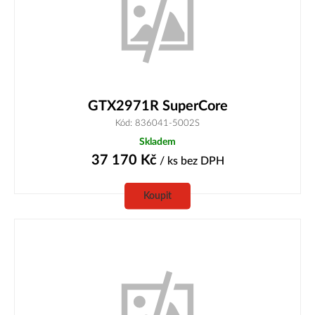
GTX2971R SuperCore
Kód: 836041-5002S
Skladem
37 170
Kč
/ ks
bez DPH
Koupit