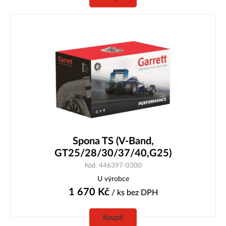
Spona TS (V-Band,
GT25/28/30/37/40,G25)
Kód: 446397-0300
U výrobce
1 670
Kč
/ ks
bez DPH
Koupit