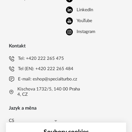
LinkedIn
YouTube
Instagram
Kontakt
Tel:
+420 222 265 475
Tel (EN):
+420 222 265 484
E-mail:
eshop@specialturbo.cz
Kischova 1732/5, 140 00 Praha
4, CZ
Jazyk a měna
CS
Česká koruna CZK (Kč)
CS