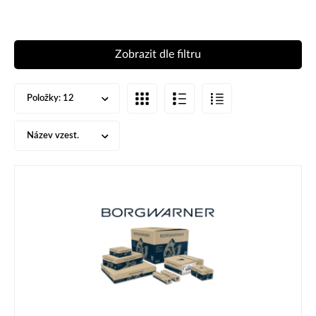
Zobrazit dle filtru
Položky:
12
Název vzest.