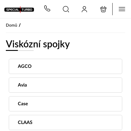
PŘESKOČIT NAVIGACI
/
Domů
Viskózní spojky
AGCO
Avia
Case
CLAAS