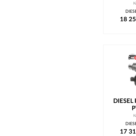
K
DIES
18 2
DIESEL
P
K
DIES
17 3