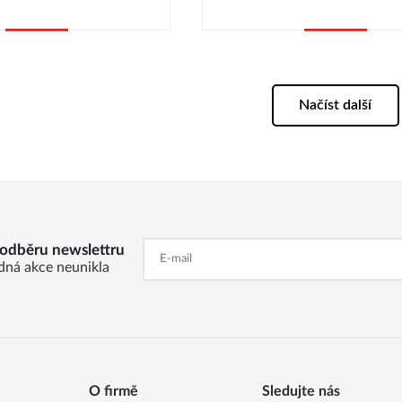
Koupit
Koupit
Načíst další
k odběru newslettru
dná akce neunikla
O firmě
Sledujte nás