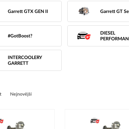
Garrett GTX GEN II
Garrett GT Se
DIESEL
#GotBoost?
PERFORMAN
INTERCOOLERY
GARRETT
t
Nejnovější