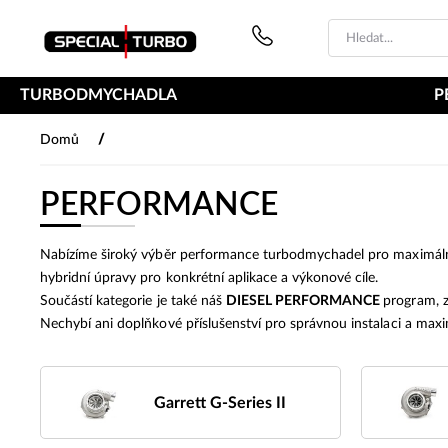
PŘESKOČIT NAVIGACI
TURBODMYCHADLA
P
/
Domů
PERFORMANCE
Nabízíme široký výběr performance turbodmychadel pro maximální z
hybridní úpravy pro konkrétní aplikace a výkonové cíle.
Součástí kategorie je také náš
DIESEL PERFORMANCE
program, z
Nechybí ani doplňkové příslušenství pro správnou instalaci a maxi
Garrett G-Series II