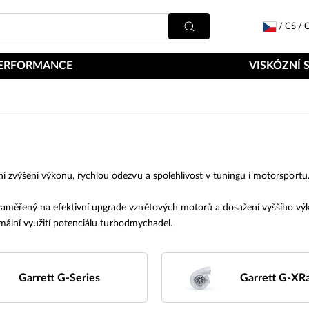
/
CS
/
C
ERFORMANCE
VISKÓZNÍ 
výšení výkonu, rychlou odezvu a spolehlivost v tuningu i motorsportu. 
aměřený na efektivní upgrade vznětových motorů a dosažení vyššího výko
mální využití potenciálu turbodmychadel.
Garrett G-Series
Garrett G-XR