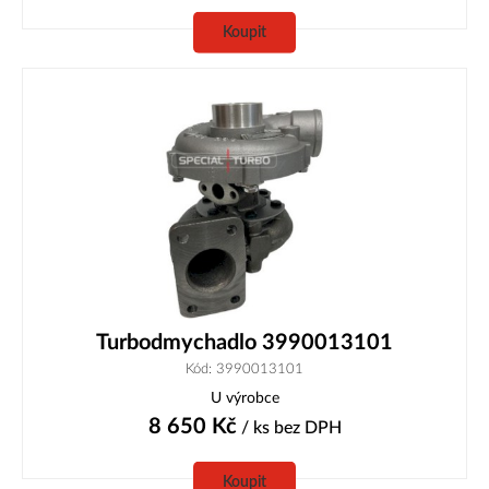
Koupit
Turbodmychadlo 3990013101
Kód: 3990013101
U výrobce
8 650
Kč
/ ks
bez DPH
Koupit