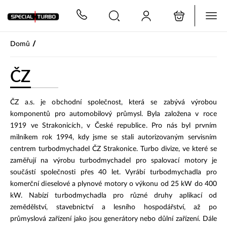
PŘESKOČIT NAVIGACI
/
Domů
ČZ
ČZ a.s. je obchodní společnost, která se zabývá výrobou
komponentů pro automobilový průmysl. Byla založena v roce
1919 ve Strakonicích, v České republice. Pro nás byl prvním
milníkem rok 1994, kdy jsme se stali autorizovaným servisním
centrem turbodmychadel ČZ Strakonice. Turbo divize, ve které se
zaměřují na výrobu turbodmychadel pro spalovací motory je
součástí společnosti přes 40 let. Vyrábí turbodmychadla pro
komerční dieselové a plynové motory o výkonu od 25 kW do 400
kW. Nabízí turbodmychadla pro různé druhy aplikací od
zemědělství, stavebnictví a lesního hospodářství, až po
průmyslová zařízení jako jsou generátory nebo důlní zařízení. Dále