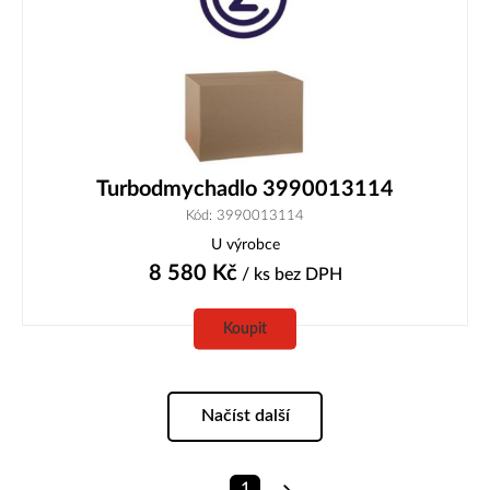
Turbodmychadlo 3990013114
Kód: 3990013114
U výrobce
8 580
Kč
/ ks
bez DPH
Koupit
Načíst další
1