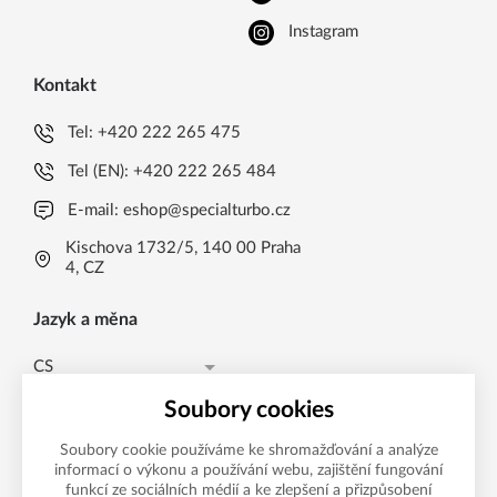
Instagram
Kontakt
Tel:
+420 222 265 475
Tel (EN):
+420 222 265 484
E-mail:
eshop@specialturbo.cz
Kischova 1732/5, 140 00 Praha
4, CZ
Jazyk a měna
CS
Česká koruna CZK (Kč)
CS
Soubory cookies
Česká koruna CZK (Kč)
EN
Soubory cookie používáme ke shromažďování a analýze
informací o výkonu a používání webu, zajištění fungování
Možnosti platby
EUR (EUR)
funkcí ze sociálních médií a ke zlepšení a přizpůsobení