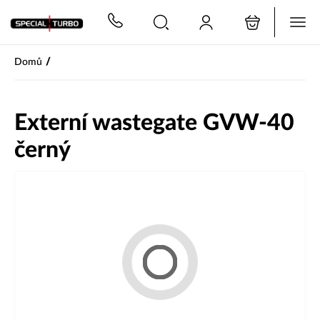
PŘESKOČIT NAVIGACI
/
Domů
Externí wastegate GVW-40
černý