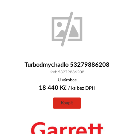
Turbodmychadlo 53279886208
Kód: 53279886208
U výrobce
18 440
Kč
/ ks
bez DPH
Koupit