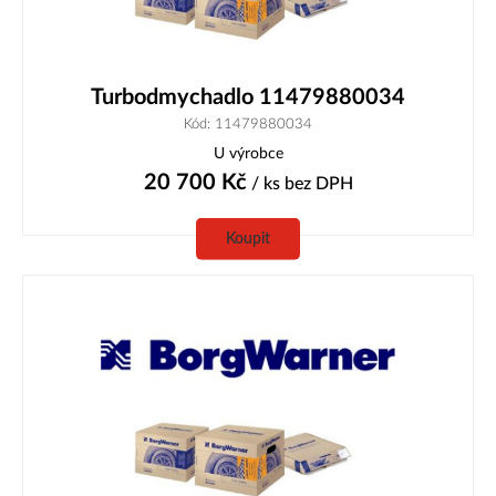
Turbodmychadlo 11479880034
Kód: 11479880034
U výrobce
20 700
Kč
/ ks
bez DPH
Koupit