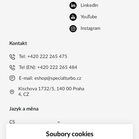
LinkedIn
YouTube
Instagram
Kontakt
Tel:
+420 222 265 475
Tel (EN):
+420 222 265 484
E-mail:
eshop@specialturbo.cz
Kischova 1732/5, 140 00 Praha
4, CZ
Jazyk a měna
CS
Česká koruna CZK (Kč)
CS
Soubory cookies