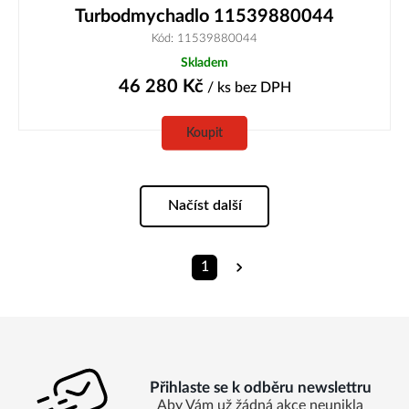
Turbodmychadlo 11539880044
Kód: 11539880044
Skladem
46 280
Kč
/ ks
bez DPH
Koupit
Načíst další
1
Přihlaste se k odběru newslettru
Aby Vám už žádná akce neunikla