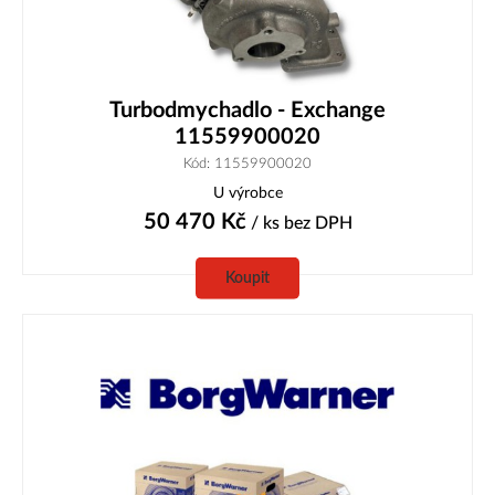
Turbodmychadlo - Exchange
11559900020
Kód: 11559900020
U výrobce
50 470
Kč
/ ks
bez DPH
Koupit