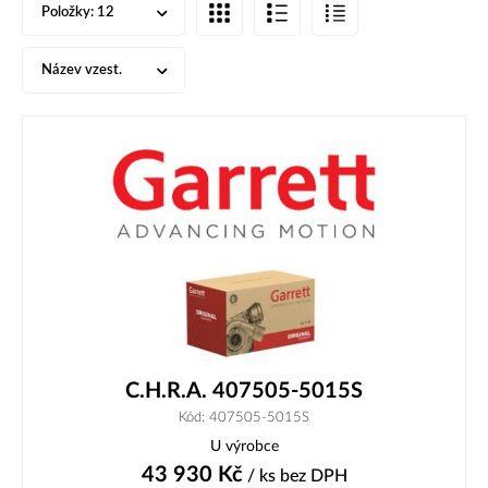
Položky:
12
Název vzest.
C.H.R.A. 407505-5015S
Kód: 407505-5015S
U výrobce
43 930
Kč
/ ks
bez DPH