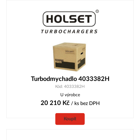
Turbodmychadlo 4033382H
Kód: 4033382H
U výrobce
20 210
Kč
/ ks
bez DPH
Koupit