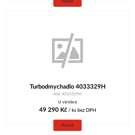
Koupit
Turbodmychadlo 4033329H
Kód: 4033329H
U výrobce
49 290
Kč
/ ks
bez DPH
Koupit