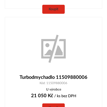
Koupit
Turbodmychadlo 11509880006
Kód: 11509880006
U výrobce
21 050
Kč
/ ks
bez DPH