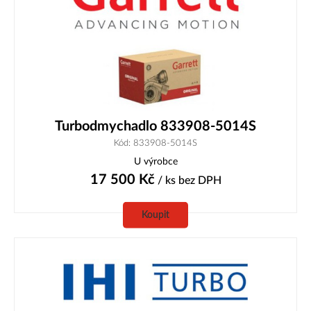
Turbodmychadlo 833908-5014S
Kód: 833908-5014S
U výrobce
17 500
Kč
/ ks
bez DPH
Koupit