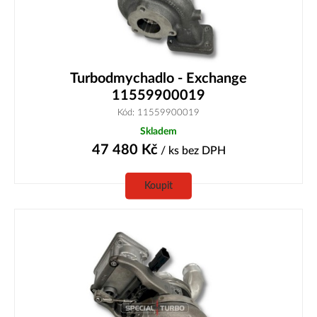
Turbodmychadlo - Exchange
11559900019
Kód: 11559900019
Skladem
47 480
Kč
/ ks
bez DPH
Koupit