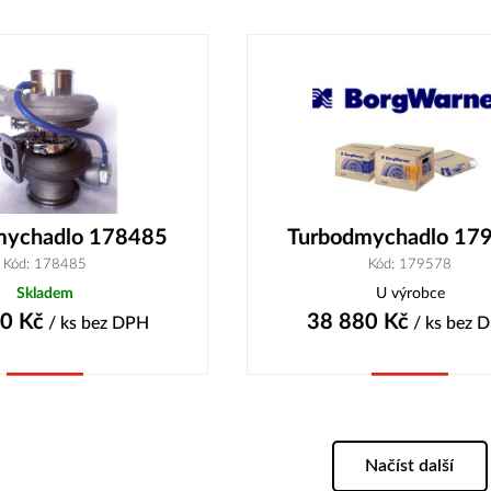
Koupit
Koupit
mychadlo 178485
Turbodmychadlo 17
Kód: 178485
Kód: 179578
Skladem
U výrobce
80
Kč
38 880
Kč
/ ks
bez DPH
/ ks
bez 
Koupit
Koupit
Načíst další