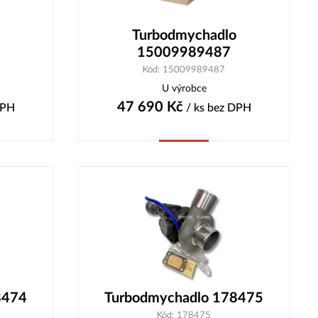
Turbodmychadlo
15009989487
Kód: 15009989487
U výrobce
47 690
Kč
DPH
/ ks
bez DPH
Koupit
8474
Turbodmychadlo 178475
Kód: 178475