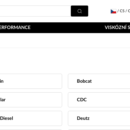
/
CS
/
C
ERFORMANCE
VISKÓZNÍ 
in
Bobcat
lar
CDC
 Diesel
Deutz