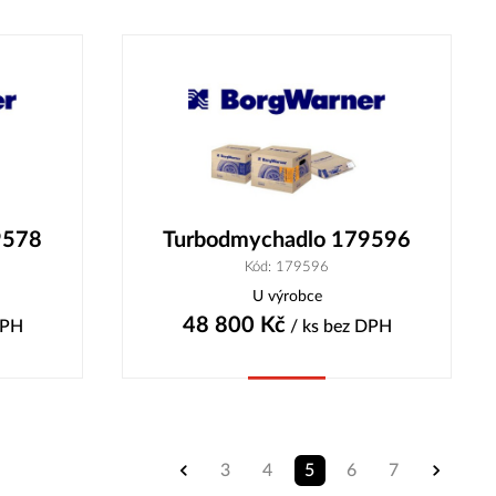
Koupit
9578
Turbodmychadlo 179596
Kód: 179596
U výrobce
48 800
Kč
DPH
/ ks
bez DPH
Koupit
3
4
5
6
7