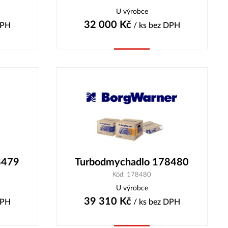
U výrobce
32 000
Kč
DPH
/ ks
bez DPH
Koupit
8479
Turbodmychadlo 178480
Kód: 178480
U výrobce
39 310
Kč
DPH
/ ks
bez DPH