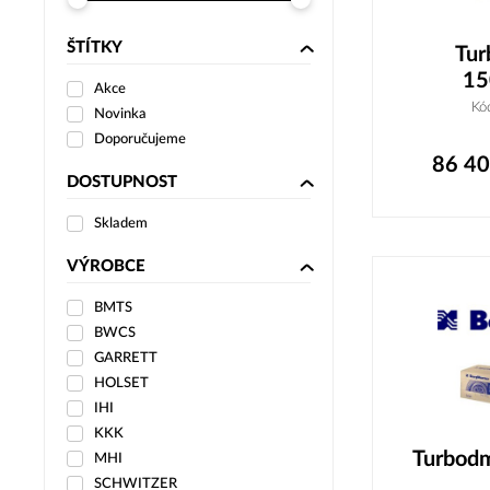
ŠTÍTKY
Tur
15
Akce
Kó
Novinka
Doporučujeme
86 4
DOSTUPNOST
Skladem
VÝROBCE
BMTS
BWCS
GARRETT
HOLSET
IHI
KKK
Turbod
MHI
SCHWITZER