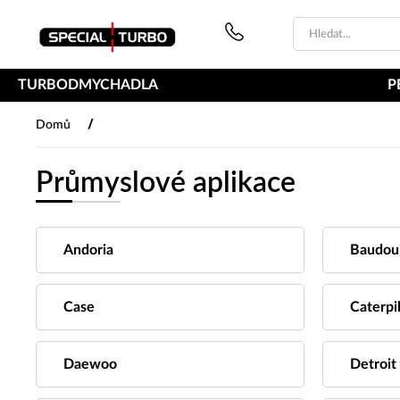
PŘESKOČIT NAVIGACI
TURBODMYCHADLA
P
/
Domů
Průmyslové aplikace
Andoria
Baudou
Case
Caterpil
Daewoo
Detroit