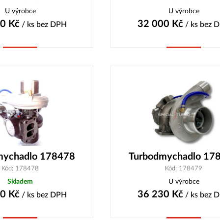
U výrobce
U výrobce
90
Kč
32 000
Kč
/ ks
bez DPH
/ ks
bez 
Koupit
Koupit
mychadlo 178478
Turbodmychadlo 17
Kód: 178478
Kód: 178479
Skladem
U výrobce
40
Kč
36 230
Kč
/ ks
bez DPH
/ ks
bez 