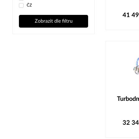
ČZ
41 4
Zobrazit dle filtru
Turbod
32 3