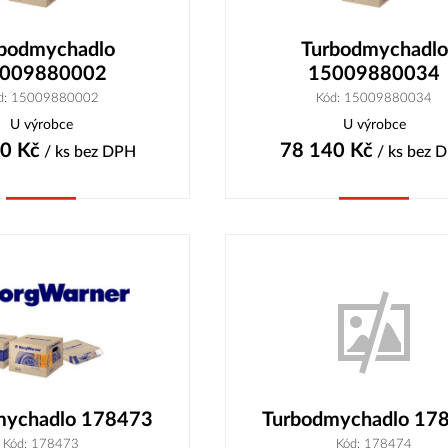
bodmychadlo
Turbodmychadlo
009880002
15009880034
d: 15009880002
Kód: 15009880034
U výrobce
U výrobce
00
Kč
78 140
Kč
/ ks
bez DPH
/ ks
bez 
Koupit
Koupit
mychadlo 178473
Turbodmychadlo 17
Kód: 178473
Kód: 178474