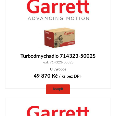
Turbodmychadlo 714323-5002S
Kód: 714323-5002S
U výrobce
49 870
Kč
/ ks
bez DPH
Koupit