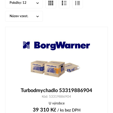
Položky:
12
Název vzest.
Turbodmychadlo 53319886904
Kód: 53319886904
U výrobce
39 310
Kč
/ ks
bez DPH