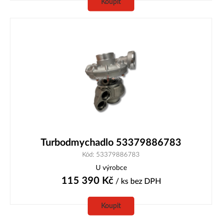
Koupit
Turbodmychadlo 53379886783
Kód: 53379886783
U výrobce
115 390
Kč
/ ks
bez DPH
Koupit