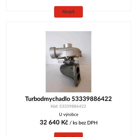
Koupit
Turbodmychadlo 53339886422
Kód: 53339886422
U výrobce
32 640
Kč
/ ks
bez DPH