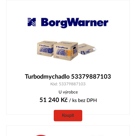
Turbodmychadlo 53379887103
Kód: 53379887103
U výrobce
51 240
Kč
/ ks
bez DPH
Koupit