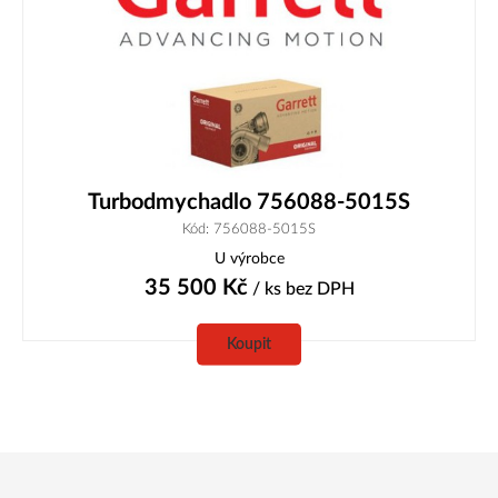
Turbodmychadlo 756088-5015S
Kód: 756088-5015S
U výrobce
35 500
Kč
/ ks
bez DPH
Koupit