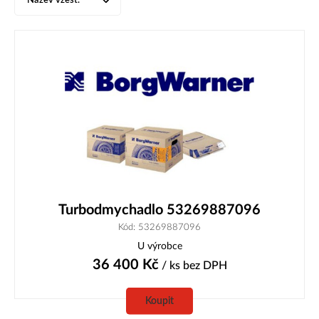
Název vzest.
Turbodmychadlo 53269887096
Kód: 53269887096
U výrobce
36 400
Kč
/ ks
bez DPH
Koupit