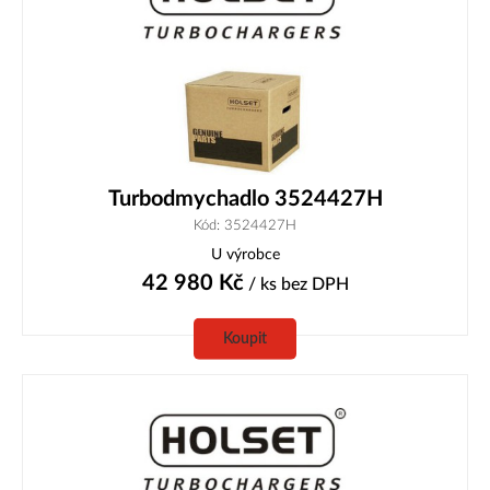
Turbodmychadlo 3524427H
Kód: 3524427H
U výrobce
42 980
Kč
/ ks
bez DPH
Koupit