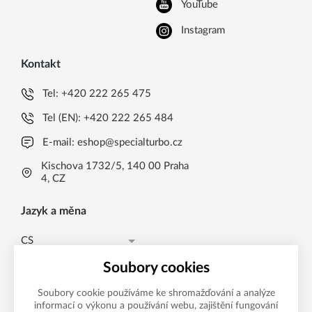
YouTube
Instagram
Kontakt
Tel:
+420 222 265 475
Tel (EN):
+420 222 265 484
E-mail:
eshop@specialturbo.cz
Kischova 1732/5, 140 00 Praha
4, CZ
Jazyk a měna
CS
Česká koruna CZK (Kč)
CS
Soubory cookies
Česká koruna CZK (Kč)
EN
Soubory cookie používáme ke shromažďování a analýze
informací o výkonu a používání webu, zajištění fungování
Možnosti platby