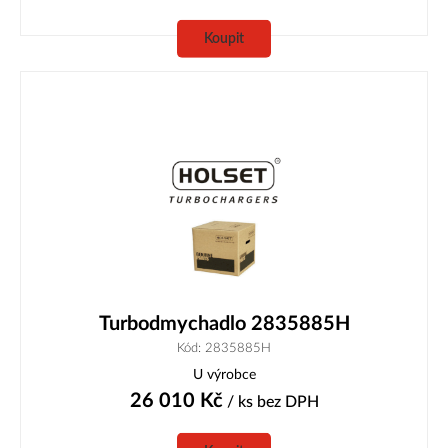
Koupit
Turbodmychadlo 2835885H
Kód: 2835885H
U výrobce
26 010
Kč
/ ks
bez DPH