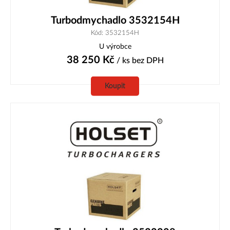
Turbodmychadlo 3532154H
Kód: 3532154H
U výrobce
38 250
Kč
/ ks
bez DPH
Koupit