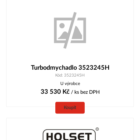
Turbodmychadlo 3523245H
Kód: 3523245H
U výrobce
33 530
Kč
/ ks
bez DPH
Koupit