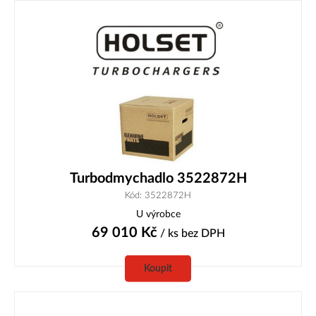
Turbodmychadlo 3522872H
Kód: 3522872H
U výrobce
69 010
Kč
/ ks
bez DPH
Koupit