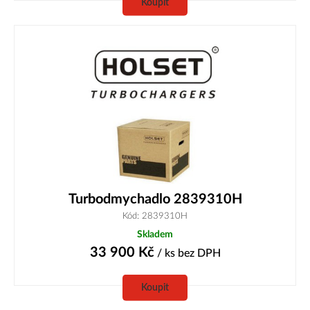
Koupit
Turbodmychadlo 2839310H
Kód: 2839310H
Skladem
33 900
Kč
/ ks
bez DPH
Koupit