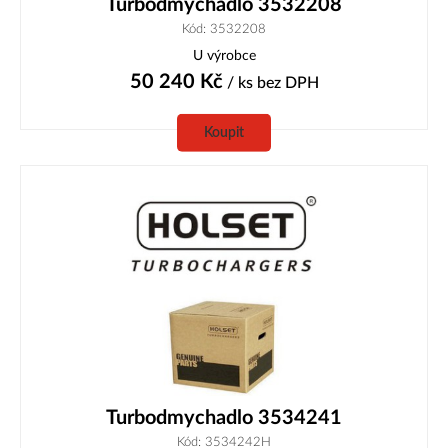
Turbodmychadlo 3532208
Kód: 3532208
U výrobce
50 240
Kč
/ ks
bez DPH
Koupit
Turbodmychadlo 3534241
Kód: 3534242H