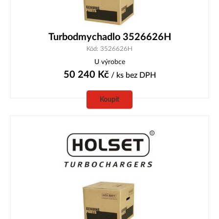
Turbodmychadlo 3526626H
Kód: 3526626H
U výrobce
50 240
Kč
/ ks
bez DPH
Koupit