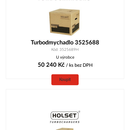
Turbodmychadlo 3525688
Kód: 3525689H
U výrobce
50 240
Kč
/ ks
bez DPH
Koupit