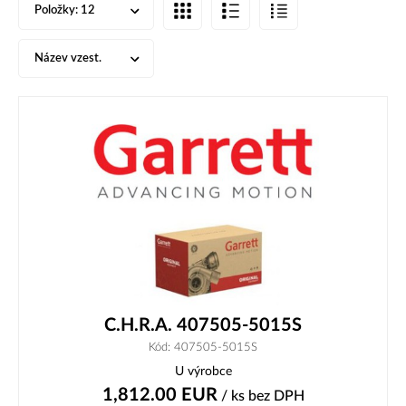
Položky:
12
Název vzest.
C.H.R.A. 407505-5015S
Kód: 407505-5015S
U výrobce
1,812.00
EUR
/ ks
bez DPH