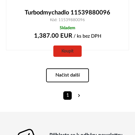
Turbodmychadlo 11539880096
Kód: 11539880096
Skladem
1,387.00
EUR
/ ks
bez DPH
Koupit
Načíst další
1