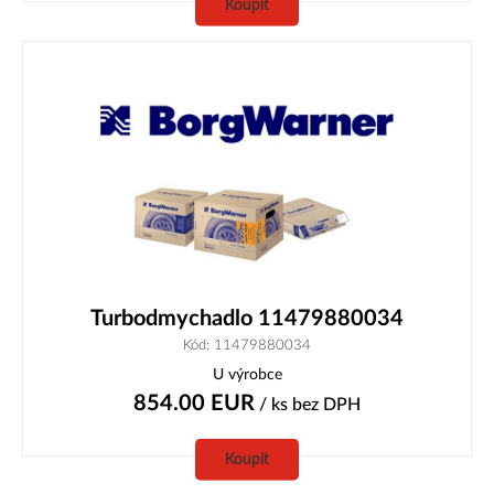
Koupit
Turbodmychadlo 11479880034
Kód: 11479880034
U výrobce
854.00
EUR
/ ks
bez DPH
Koupit