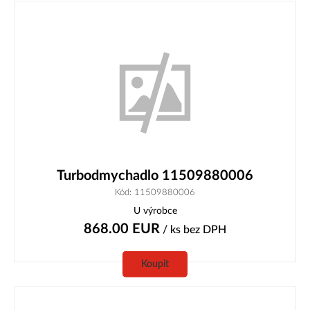
Turbodmychadlo 11509880006
Kód: 11509880006
U výrobce
868.00
EUR
/ ks
bez DPH
Koupit