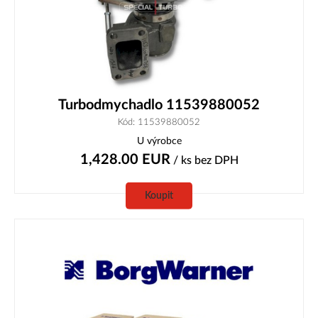
Turbodmychadlo 11539880052
Kód: 11539880052
U výrobce
1,428.00
EUR
/ ks
bez DPH
Koupit