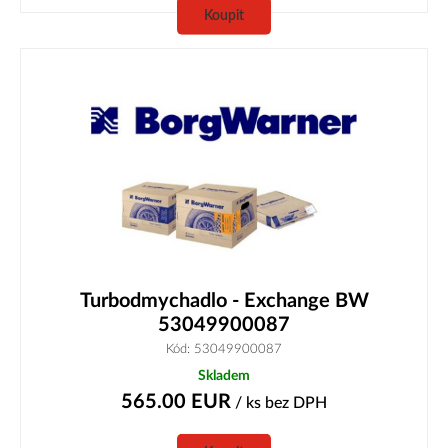
Koupit
Turbodmychadlo - Exchange BW
53049900087
Kód: 53049900087
Skladem
565.00
EUR
/ ks
bez DPH