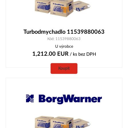
Turbodmychadlo 11539880063
Kód: 11539880063
U výrobce
1,212.00
EUR
/ ks
bez DPH
Koupit