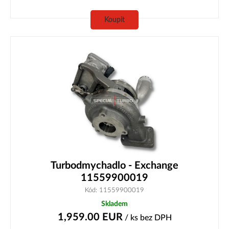
Koupit
Turbodmychadlo - Exchange
11559900019
Kód: 11559900019
Skladem
1,959.00
EUR
/ ks
bez DPH