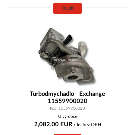
Koupit
Turbodmychadlo - Exchange
11559900020
Kód: 11559900020
U výrobce
2,082.00
EUR
/ ks
bez DPH