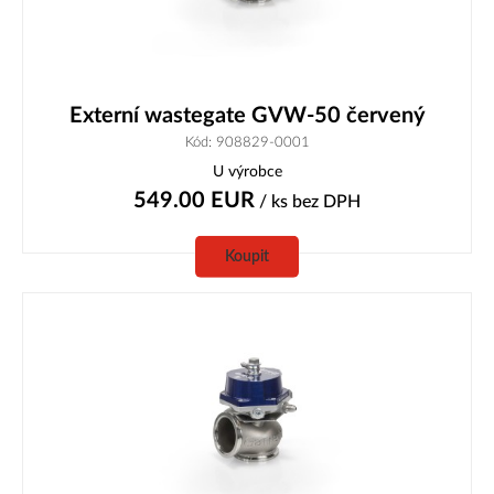
Externí wastegate GVW-50 červený
Kód: 908829-0001
U výrobce
549.00
EUR
/ ks
bez DPH
Koupit