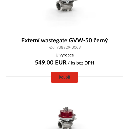
Externí wastegate GVW-50 černý
Kód: 908829-0003
U výrobce
549.00
EUR
/ ks
bez DPH
Koupit