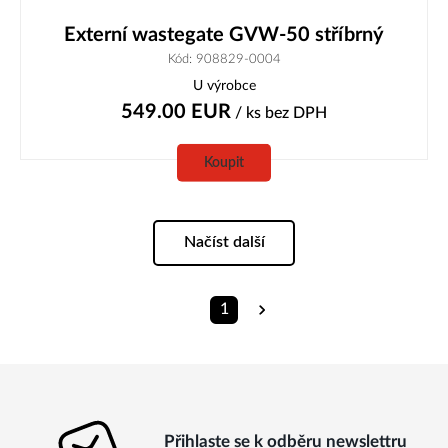
Externí wastegate GVW-50 stříbrný
Kód: 908829-0004
U výrobce
549.00
EUR
/ ks
bez DPH
Koupit
Načíst další
1
Přihlaste se k odběru newslettru