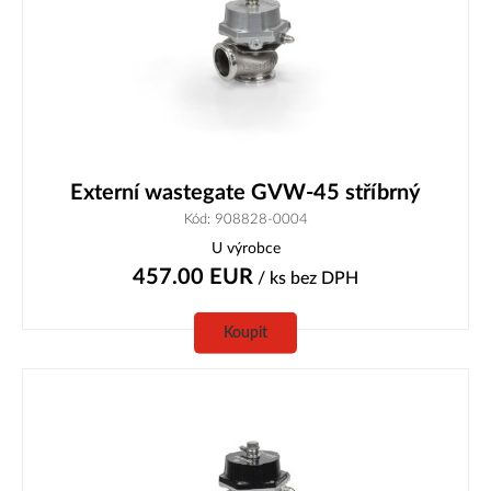
Externí wastegate GVW-45 stříbrný
Kód: 908828-0004
U výrobce
457.00
EUR
/ ks
bez DPH
Koupit