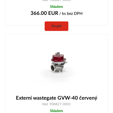
Skladem
366.00
EUR
/ ks
bez DPH
Koupit
Externí wastegate GVW-40 červený
Kód: 908827-0001
Skladem