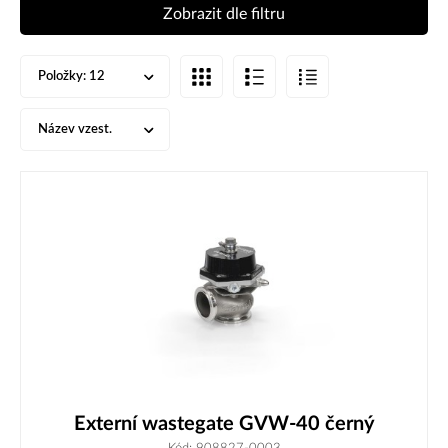
Zobrazit dle filtru
Položky:
12
Název vzest.
Externí wastegate GVW-40 černý
Kód: 908827-0003