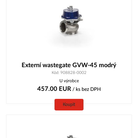
Externí wastegate GVW-45 modrý
Kód: 908828-0002
U výrobce
457.00
EUR
/ ks
bez DPH
Koupit