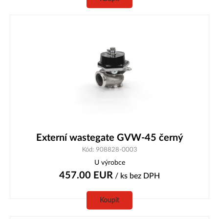
Externí wastegate GVW-45 černý
Kód: 908828-0003
U výrobce
457.00
EUR
/ ks
bez DPH
Koupit