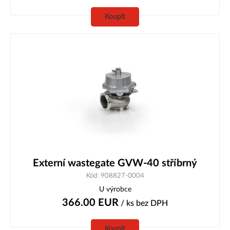
Koupit
Externí wastegate GVW-40 stříbrný
Kód: 908827-0004
U výrobce
366.00
EUR
/ ks
bez DPH
Koupit