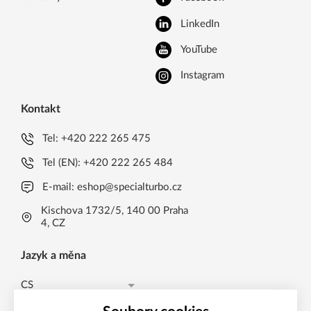
LinkedIn
YouTube
Instagram
Kontakt
Tel:
+420 222 265 475
Tel (EN):
+420 222 265 484
E-mail:
eshop@specialturbo.cz
Kischova 1732/5, 140 00 Praha
4, CZ
Jazyk a měna
CS
EUR (EUR)
CS