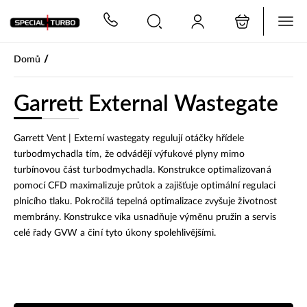
PŘESKOČIT NAVIGACI
/
Domů
Garrett External Wastegate
Garrett Vent | Externí wastegaty regulují otáčky hřídele
turbodmychadla tím, že odvádějí výfukové plyny mimo
turbínovou část turbodmychadla. Konstrukce optimalizovaná
pomocí CFD maximalizuje průtok a zajišťuje optimální regulaci
plnicího tlaku. Pokročilá tepelná optimalizace zvyšuje životnost
membrány. Konstrukce víka usnadňuje výměnu pružin a servis
celé řady GVW a činí tyto úkony spolehlivějšími.