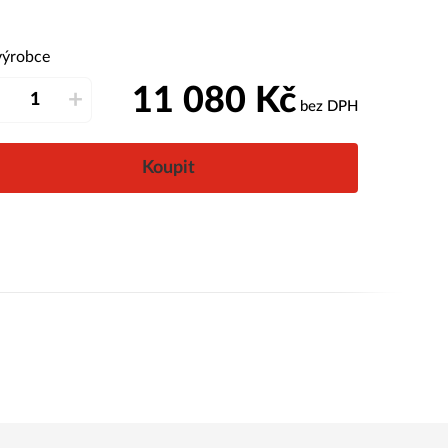
výrobce
11 080
Kč
–
+
bez DPH
Koupit