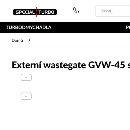
PŘESKOČIT NAVIGACI
TURBODMYCHADLA
P
/
Domů
Externí wastegate GVW-45 s