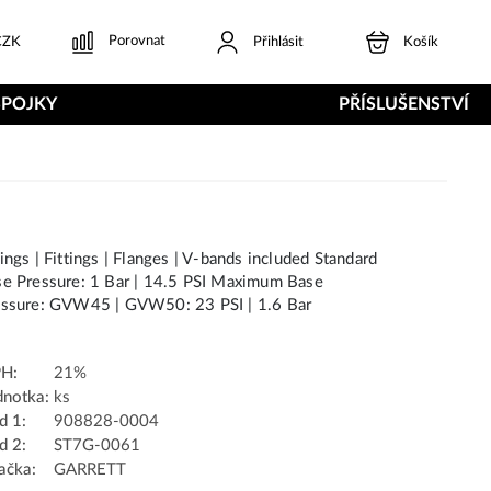
Porovnat
ZK
Přihlásit
Košík
SPOJKY
PŘÍSLUŠENSTVÍ
ings | Fittings | Flanges | V-bands included Standard
e Pressure: 1 Bar | 14.5 PSI Maximum Base
essure: GVW45 | GVW50: 23 PSI | 1.6 Bar
H:
21%
dnotka:
ks
d 1:
908828-0004
d 2:
ST7G-0061
ačka:
GARRETT