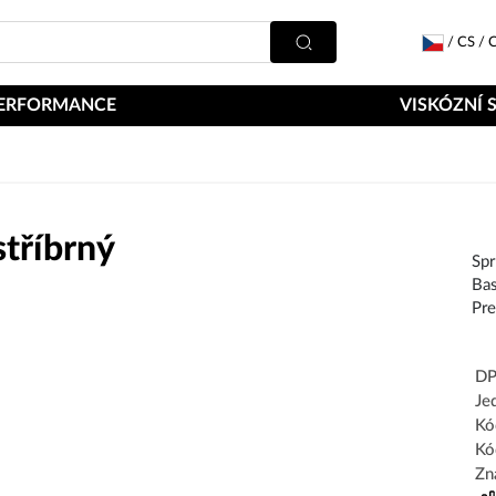
/
CS
/
C
ERFORMANCE
VISKÓZNÍ 
tříbrný
Spr
Bas
Pr
DP
Je
Kó
Kó
Zn