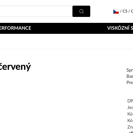
/
CS
/
C
ERFORMANCE
VISKÓZNÍ 
červený
Spr
Bas
Pr
DP
Je
Kó
Kó
Zn