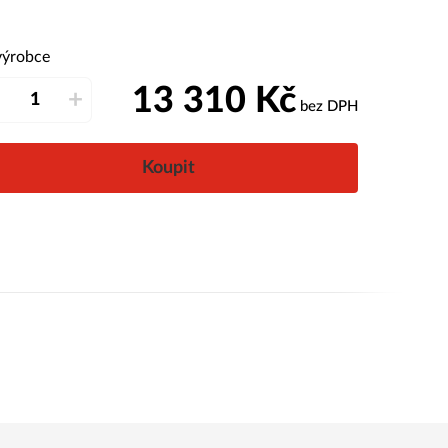
výrobce
13 310
Kč
–
+
bez DPH
Koupit