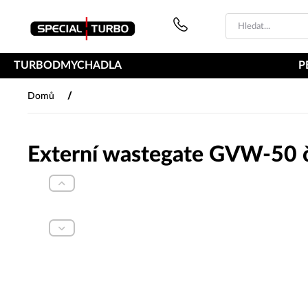
PŘESKOČIT NAVIGACI
TURBODMYCHADLA
P
/
Domů
Externí wastegate GVW-50 