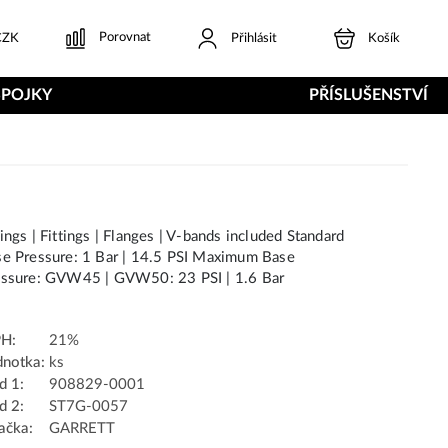
Porovnat
ZK
Přihlásit
Košík
SPOJKY
PŘÍSLUŠENSTVÍ
ings | Fittings | Flanges | V-bands included Standard
e Pressure: 1 Bar | 14.5 PSI Maximum Base
essure: GVW45 | GVW50: 23 PSI | 1.6 Bar
H:
21%
dnotka:
ks
d 1:
908829-0001
d 2:
ST7G-0057
ačka:
GARRETT