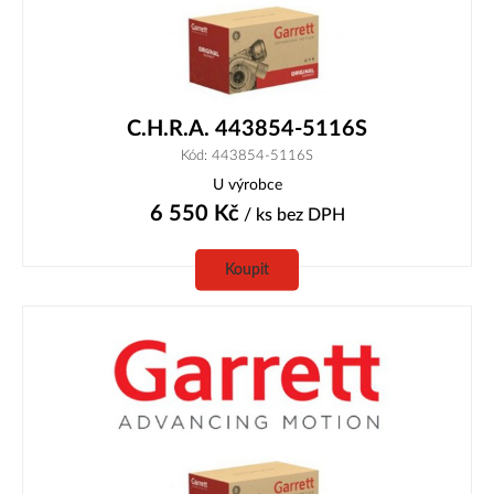
C.H.R.A. 443854-5116S
Kód: 443854-5116S
U výrobce
6 550
Kč
/ ks
bez DPH
Koupit