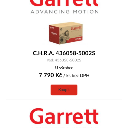
C.H.R.A. 436058-5002S
Kód: 436058-5002S
U výrobce
7 790
Kč
/ ks
bez DPH
Koupit