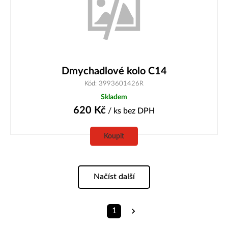
Dmychadlové kolo C14
Kód: 3993601426R
Skladem
620
Kč
/ ks
bez DPH
Koupit
Načíst další
1