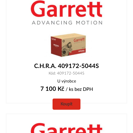
C.H.R.A. 409172-5044S
Kód: 409172-5044S
U výrobce
7 100
Kč
/ ks
bez DPH
Koupit