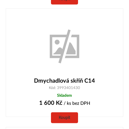
Dmychadlová skříň C14
Kód: 3993401430
Skladem
1 600
Kč
/ ks
bez DPH
Koupit