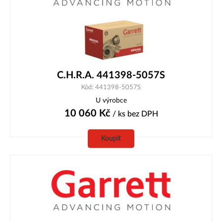
C.H.R.A. 441398-5057S
Kód: 441398-5057S
U výrobce
10 060
Kč
/ ks
bez DPH
Koupit