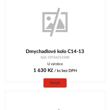
Dmychadlové kolo C14-13
Kód: 3993601428R
U výrobce
1 630
Kč
/ ks
bez DPH
Koupit