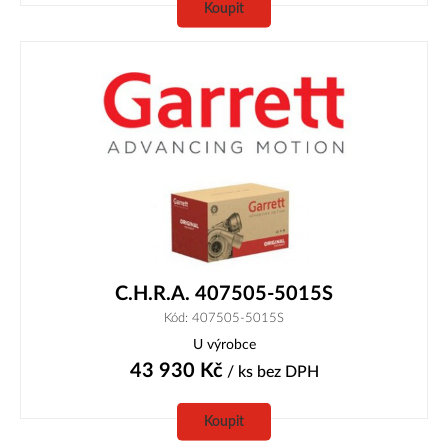
Koupit
C.H.R.A. 407505-5015S
Kód: 407505-5015S
U výrobce
43 930
Kč
/ ks
bez DPH
Koupit