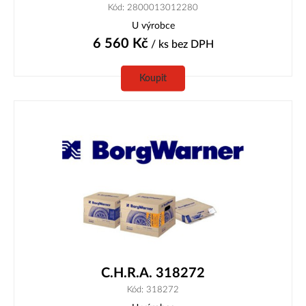
Kód: 2800013012280
U výrobce
6 560
Kč
/ ks
bez DPH
Koupit
C.H.R.A. 318272
Kód: 318272