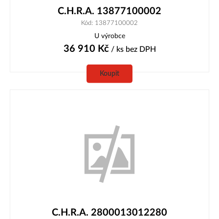
C.H.R.A. 13877100002
Kód: 13877100002
U výrobce
36 910
Kč
/ ks
bez DPH
Koupit
C.H.R.A. 2800013012280