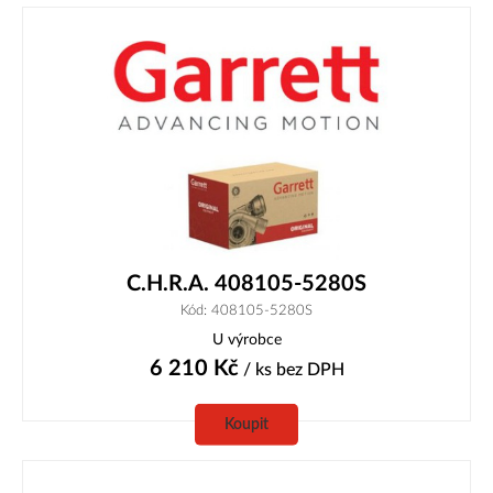
C.H.R.A. 408105-5280S
Kód: 408105-5280S
U výrobce
6 210
Kč
/ ks
bez DPH
Koupit