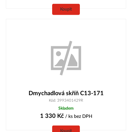
Koupit
Dmychadlová skříň C13-171
Kód: 3993401429R
Skladem
1 330
Kč
/ ks
bez DPH
Koupit