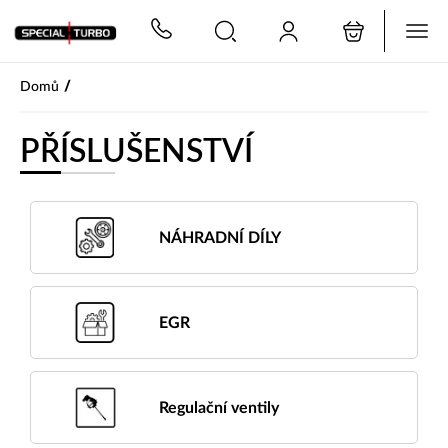
PŘESKOČIT NAVIGACI
/
Domů
PŘÍSLUŠENSTVÍ
NÁHRADNÍ DÍLY
EGR
Regulační ventily