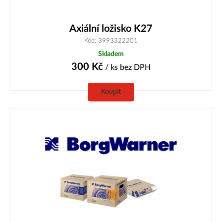
Axiální ložisko K27
Kód: 3993322201
Skladem
300
Kč
/ ks
bez DPH
Koupit