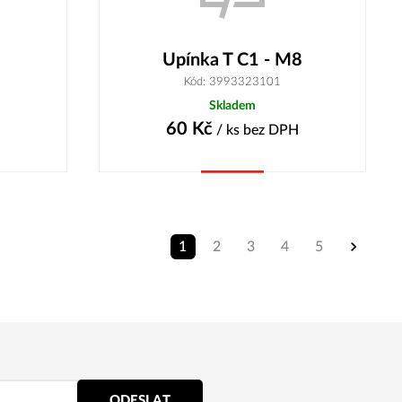
Upínka T C1 - M8
Kód: 3993323101
Skladem
60
Kč
/ ks
bez DPH
Koupit
1
2
3
4
5
ODESLAT