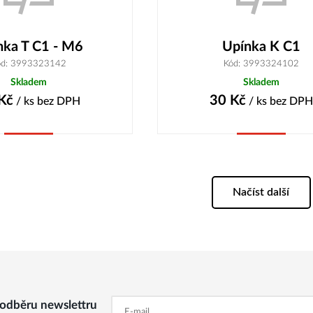
nka T C1 - M6
Upínka K C1
ód: 3993323142
Kód: 3993324102
Skladem
Skladem
Kč
30
Kč
/ ks
bez DPH
/ ks
bez DPH
Koupit
Koupit
Načíst další
k odběru newslettru