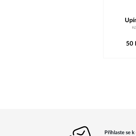
Upí
K
50
Přihlaste se 