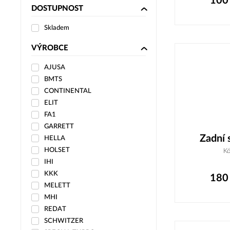
100
DOSTUPNOST
Skladem
VÝROBCE
AJUSA
BMTS
CONTINENTAL
ELIT
FA1
GARRETT
Zadní 
HELLA
HOLSET
K
IHI
KKK
180
MELETT
MHI
REDAT
SCHWITZER