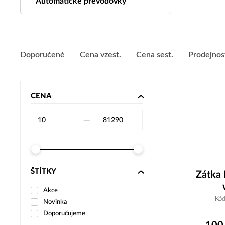
Automatické převodovky
Doporučené
Cena vzest.
Cena sest.
Prodejnos
CENA
–⁠
ŠTÍTKY
Zátka
Akce
Kó
Novinka
Doporučujeme