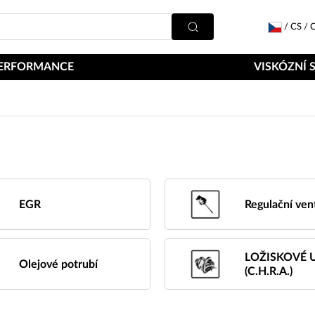
/
CS
/
C
ERFORMANCE
VISKÓZNÍ 
EGR
Regulační vent
LOŽISKOVÉ 
Olejové potrubí
(C.H.R.A.)