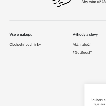
Aby Vám už žá
Vše o nákupu
Výhody a slevy
Obchodní podmínky
Akční zboží
#GotBoost?
Soubory c
zajištěn