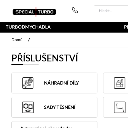
PŘESKOČIT NAVIGACI
TURBODMYCHADLA
P
/
Domů
PŘÍSLUŠENSTVÍ
NÁHRADNÍ DÍLY
SADY TĚSNĚNÍ