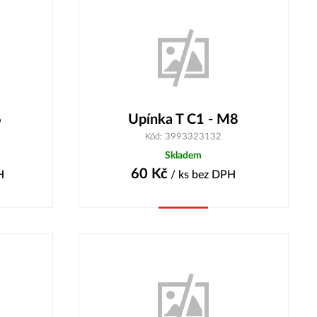
6
Upínka T C1 - M8
Kód: 3993323132
Skladem
60
Kč
H
/ ks
bez DPH
Koupit