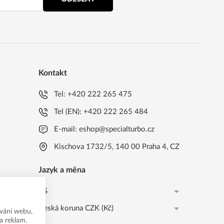
Kontakt
Tel:
+420 222 265 475
Tel (EN):
+420 222 265 484
E-mail:
eshop@specialturbo.cz
Kischova 1732/5, 140 00 Praha 4, CZ
Jazyk a měna
CS
Česká koruna CZK (Kč)
CS
vání webu,
a reklam.