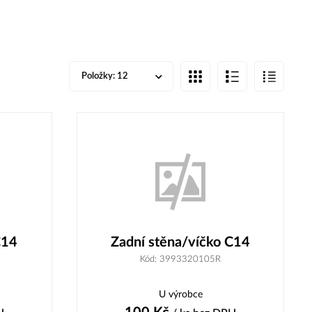
Položky:
12
C14
Zadní stěna/víčko C14
Kód: 3993320105R
U výrobce