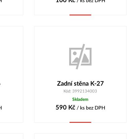
100
Kč
H
/ ks
bez DPH
Koupit
6
Zadní stěna K-27
Kód: 3992134003
Skladem
590
Kč
H
/ ks
bez DPH
Koupit