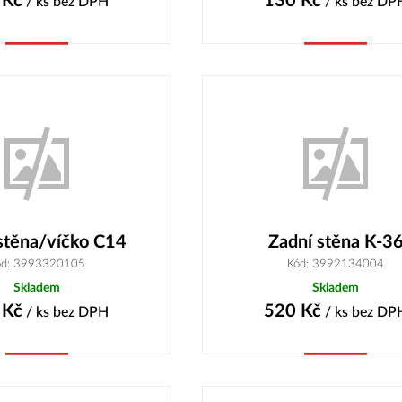
Kč
130
Kč
/ ks
bez DPH
/ ks
bez DP
Koupit
Koupit
stěna/víčko C14
Zadní stěna K-3
ód: 3993320105
Kód: 3992134004
Skladem
Skladem
Kč
520
Kč
/ ks
bez DPH
/ ks
bez DP
Koupit
Koupit