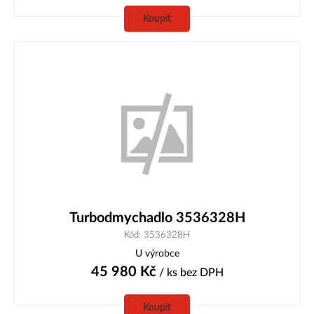
Koupit
Turbodmychadlo 3536328H
Kód: 3536328H
U výrobce
45 980
Kč
/ ks
bez DPH
Koupit