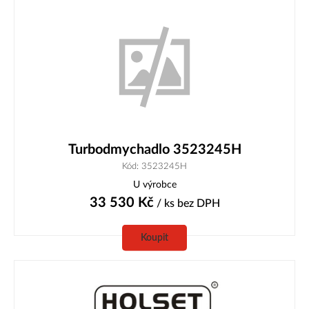
Turbodmychadlo 3523245H
Kód: 3523245H
U výrobce
33 530
Kč
/ ks
bez DPH
Koupit