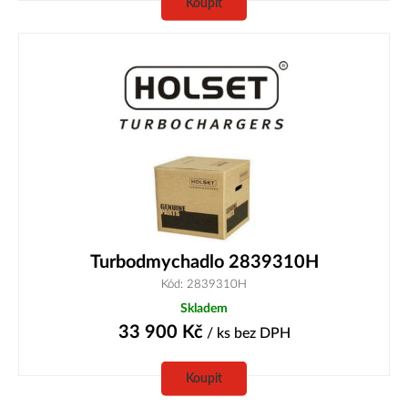
Koupit
Turbodmychadlo 2839310H
Kód: 2839310H
Skladem
33 900
Kč
/ ks
bez DPH
Koupit