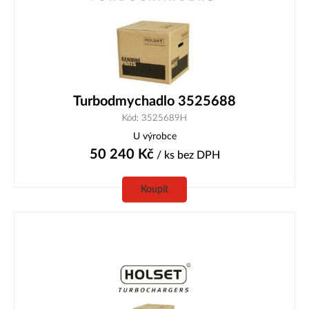
Turbodmychadlo 3525688
Kód: 3525689H
U výrobce
50 240
Kč
/ ks
bez DPH
Koupit