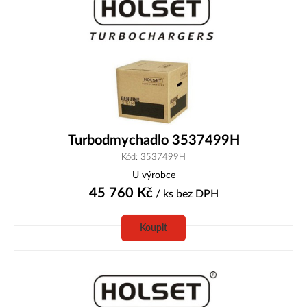
Turbodmychadlo 3537499H
Kód: 3537499H
U výrobce
45 760
Kč
/ ks
bez DPH
Koupit