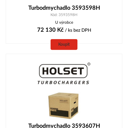
Turbodmychadlo 3593598H
Kód: 3593598H
U výrobce
72 130
Kč
/ ks
bez DPH
Koupit
Turbodmychadlo 3593607H