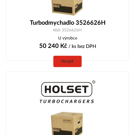
Turbodmychadlo 3526626H
Kód: 3526626H
U výrobce
50 240
Kč
/ ks
bez DPH
Koupit