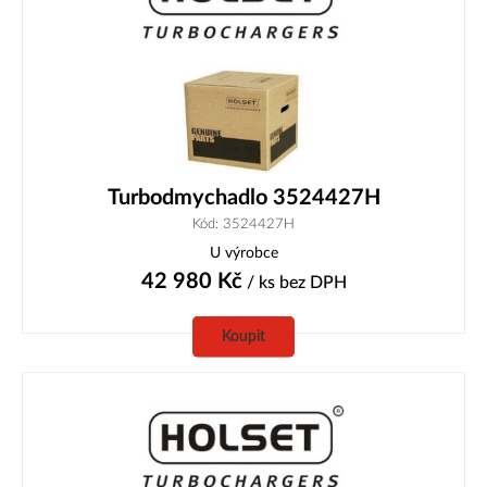
Turbodmychadlo 3524427H
Kód: 3524427H
U výrobce
42 980
Kč
/ ks
bez DPH
Koupit