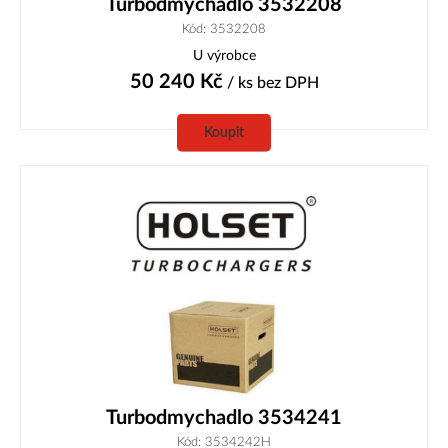
Turbodmychadlo 3532208
Kód: 3532208
U výrobce
50 240
Kč
/ ks
bez DPH
Koupit
Turbodmychadlo 3534241
Kód: 3534242H