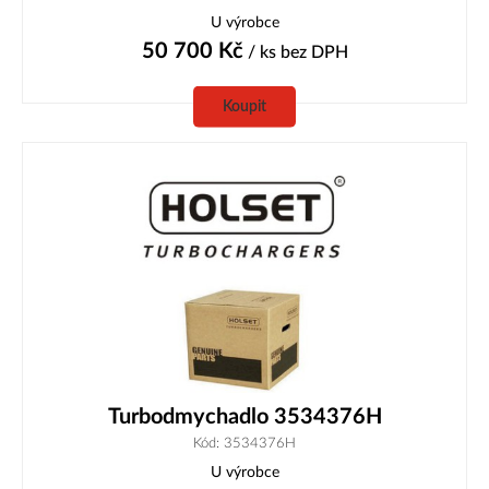
U výrobce
50 700
Kč
/ ks
bez DPH
Koupit
Turbodmychadlo 3534376H
Kód: 3534376H
U výrobce