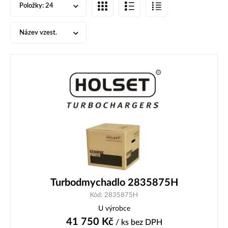
Položky:
24
Název vzest.
Turbodmychadlo 2835875H
Kód: 2835875H
U výrobce
41 750
Kč
/ ks
bez DPH