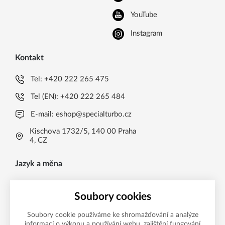
YouTube
Instagram
Kontakt
Tel:
+420 222 265 475
Tel (EN):
+420 222 265 484
E-mail:
eshop@specialturbo.cz
Kischova 1732/5, 140 00 Praha
4, CZ
Jazyk a měna
CS
Soubory cookies
Česká koruna CZK (Kč)
CS
Soubory cookie používáme ke shromažďování a analýze
Česká koruna CZK (Kč)
EN
informací o výkonu a používání webu, zajištění fungování