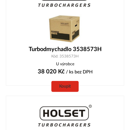
Turbodmychadlo 3538573H
Kód: 3538573H
U výrobce
38 020
Kč
/ ks
bez DPH
Koupit