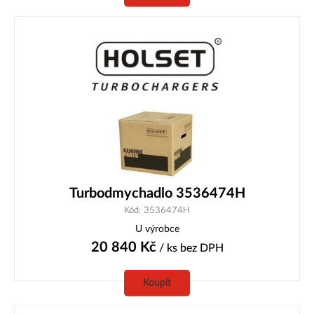
Turbodmychadlo 3536474H
Kód: 3536474H
U výrobce
20 840
Kč
/ ks
bez DPH
Koupit