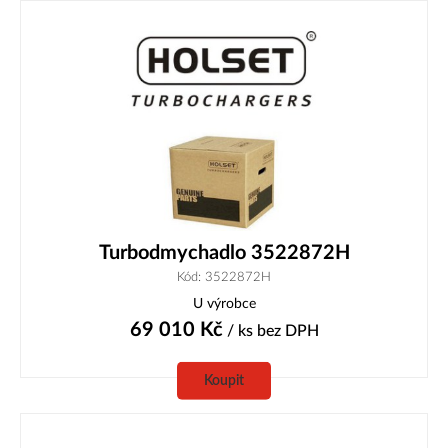
Turbodmychadlo 3522872H
Kód: 3522872H
U výrobce
69 010
Kč
/ ks
bez DPH
Koupit