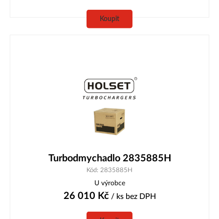
Koupit
Turbodmychadlo 2835885H
Kód: 2835885H
U výrobce
26 010
Kč
/ ks
bez DPH