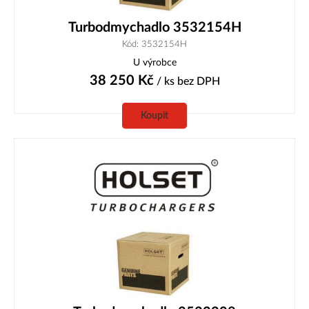
Turbodmychadlo 3532154H
Kód: 3532154H
U výrobce
38 250
Kč
/ ks
bez DPH
Koupit