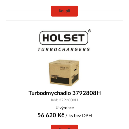
Koupit
Turbodmychadlo 3792808H
Kód: 3792808H
U výrobce
56 620
Kč
/ ks
bez DPH