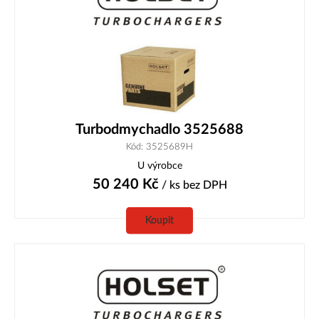
Turbodmychadlo 3525688
Kód: 3525689H
U výrobce
50 240
Kč
/ ks
bez DPH
Koupit