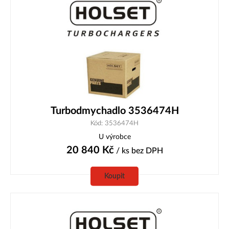
Turbodmychadlo 3536474H
Kód: 3536474H
U výrobce
20 840
Kč
/ ks
bez DPH
Koupit