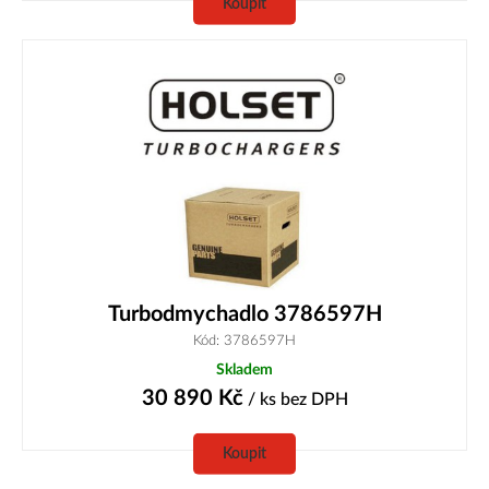
Koupit
Turbodmychadlo 3786597H
Kód: 3786597H
Skladem
30 890
Kč
/ ks
bez DPH
Koupit