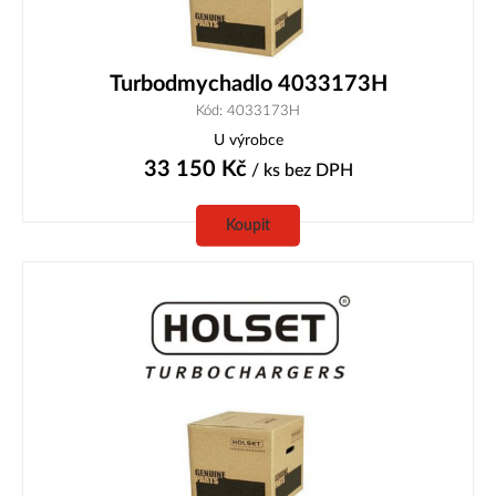
Turbodmychadlo 4033173H
Kód: 4033173H
U výrobce
33 150
Kč
/ ks
bez DPH
Koupit