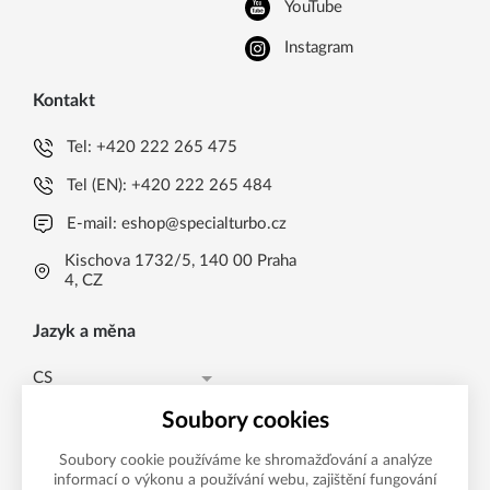
YouTube
Instagram
Kontakt
Tel:
+420 222 265 475
Tel (EN):
+420 222 265 484
E-mail:
eshop@specialturbo.cz
Kischova 1732/5, 140 00 Praha
4, CZ
Jazyk a měna
CS
Česká koruna CZK (Kč)
CS
Soubory cookies
Česká koruna CZK (Kč)
EN
Soubory cookie používáme ke shromažďování a analýze
informací o výkonu a používání webu, zajištění fungování
Možnosti platby