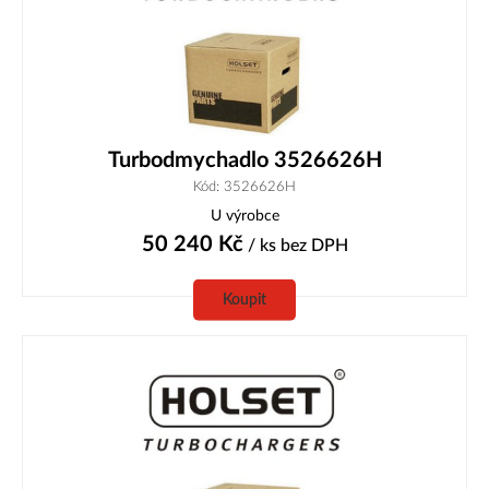
Turbodmychadlo 3526626H
Kód: 3526626H
U výrobce
50 240
Kč
/ ks
bez DPH
Koupit