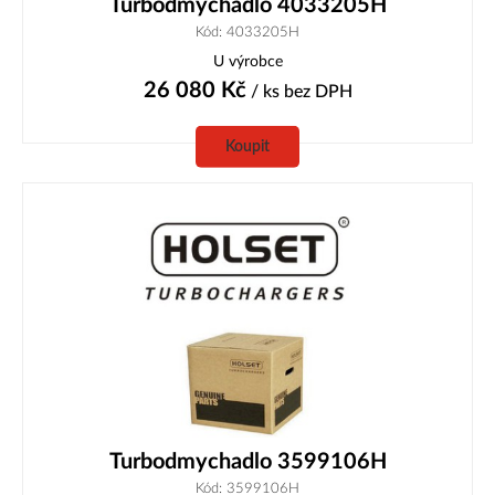
Turbodmychadlo 4033205H
Kód: 4033205H
U výrobce
26 080
Kč
/ ks
bez DPH
Koupit
Turbodmychadlo 3599106H
Kód: 3599106H