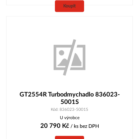
Koupit
GT2554R Turbodmychadlo 836023-
5001S
Kód: 836023-5001S
U výrobce
20 790
Kč
/ ks
bez DPH