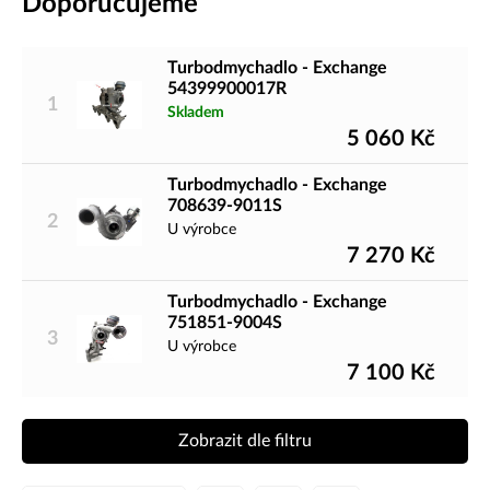
Doporučujeme
Turbodmychadlo - Exchange
54399900017R
1
Skladem
5 060
Kč
Turbodmychadlo - Exchange
708639-9011S
2
U výrobce
7 270
Kč
Turbodmychadlo - Exchange
751851-9004S
3
U výrobce
7 100
Kč
Zobrazit dle filtru