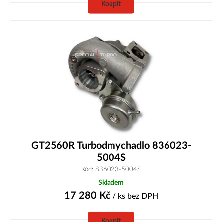
Koupit
GT2560R Turbodmychadlo 836023-
5004S
Kód: 836023-5004S
Skladem
17 280
Kč
/ ks
bez DPH
Koupit