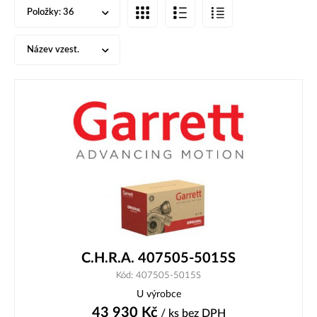
Položky:
36
Název vzest.
C.H.R.A. 407505-5015S
Kód: 407505-5015S
U výrobce
43 930
Kč
/ ks
bez DPH