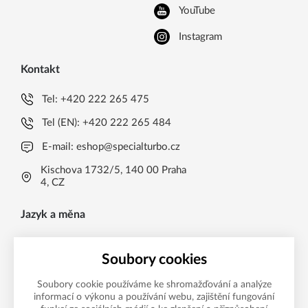
YouTube
Instagram
Kontakt
Tel:
+420 222 265 475
Tel (EN):
+420 222 265 484
E-mail:
eshop@specialturbo.cz
Kischova 1732/5, 140 00 Praha
4, CZ
Jazyk a měna
CS
Soubory cookies
Česká koruna CZK (Kč)
CS
Soubory cookie používáme ke shromažďování a analýze
Česká koruna CZK (Kč)
EN
informací o výkonu a používání webu, zajištění fungování