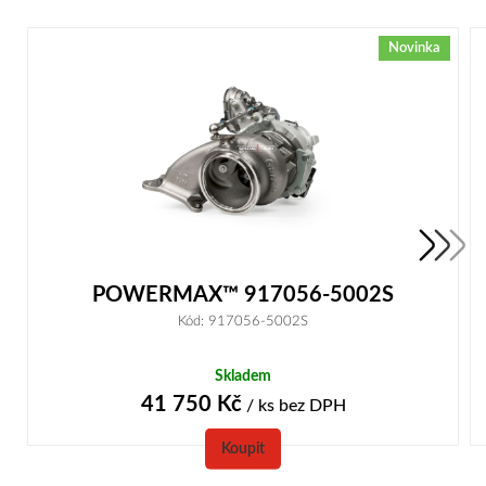
Novinka
POWERMAX™ 917056-5002S
Kód: 917056-5002S
Skladem
41 750
Kč
/ ks
bez DPH
Koupit