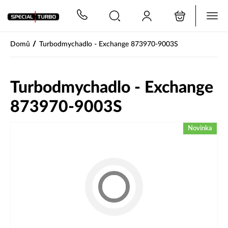
PŘESKOČIT NAVIGACI
/
Domů
Turbodmychadlo - Exchange 873970-9003S
Turbodmychadlo - Exchange
873970-9003S
Novinka