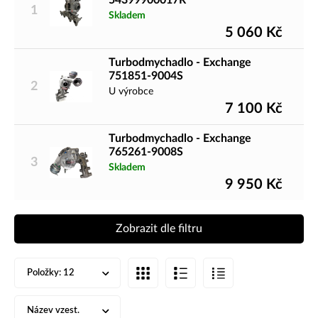
54399900017R
1
Skladem
5 060
Kč
Turbodmychadlo - Exchange
751851-9004S
2
U výrobce
7 100
Kč
Turbodmychadlo - Exchange
765261-9008S
3
Skladem
9 950
Kč
Zobrazit dle filtru
Položky:
12
Název vzest.