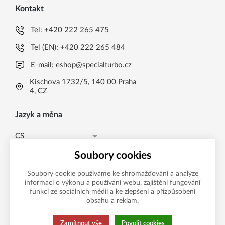
Kontakt
Tel:
+420 222 265 475
Tel (EN):
+420 222 265 484
E-mail:
eshop@specialturbo.cz
Kischova 1732/5, 140 00 Praha
4, CZ
Jazyk a měna
CS
Česká koruna CZK (Kč)
CS
Soubory cookies
Česká koruna CZK (Kč)
EN
Soubory cookie používáme ke shromažďování a analýze
informací o výkonu a používání webu, zajištění fungování
Možnosti platby
EUR (EUR)
funkcí ze sociálních médií a ke zlepšení a přizpůsobení
obsahu a reklam.
Zamítnout vše
Povolit cookies