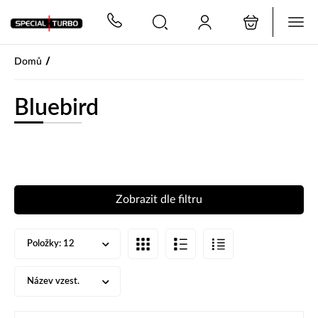
PŘESKOČIT NAVIGACI
/
Domů
Bluebird
Zobrazit dle filtru
Položky:
12
Název vzest.