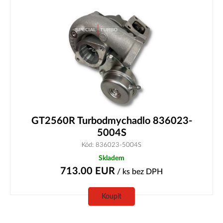
GT2560R Turbodmychadlo 836023-
5004S
Kód: 836023-5004S
Skladem
713.00
EUR
/ ks
bez DPH
Koupit