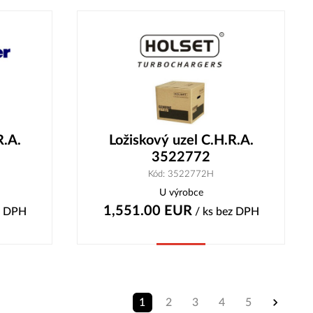
R.A.
Ložiskový uzel C.H.R.A.
3522772
Kód: 3522772H
U výrobce
1,551.00
EUR
z DPH
/ ks
bez DPH
Koupit
1
2
3
4
5