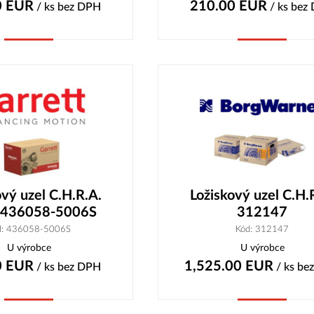
0
EUR
210.00
EUR
/ ks
bez DPH
/ ks
bez
Koupit
Koupit
ový uzel C.H.R.A.
Ložiskový uzel C.H.
 436058-5006S
312147
d: 436058-5006S
Kód: 312147
U výrobce
U výrobce
0
EUR
1,525.00
EUR
/ ks
bez DPH
/ ks
be
Koupit
Koupit