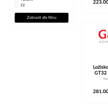
223.0
ČZ
Zobrazit dle filtru
Ložisk
GT32
Kó
281.0