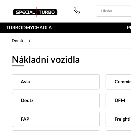
PŘESKOČIT NAVIGACI
TURBODMYCHADLA
P
/
Domů
Nákladní vozidla
Avia
Cummi
Deutz
DFM
FAP
Freightl