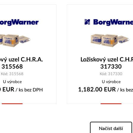
ový uzel C.H.R.A.
Ložiskový uzel C.H.
315568
317330
Kód: 315568
Kód: 317330
U výrobce
U výrobce
0
EUR
1,182.00
EUR
/ ks
bez DPH
/ ks
be
Koupit
Koupit
Načíst další