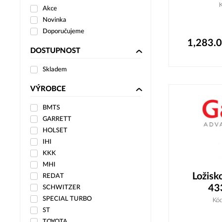
Akce
Novinka
Doporučujeme
1,283.
DOSTUPNOST
Skladem
VÝROBCE
BMTS
GARRETT
HOLSET
IHI
KKK
MHI
Ložisk
REDAT
43
SCHWITZER
SPECIAL TURBO
Kó
ST
TOYOTA