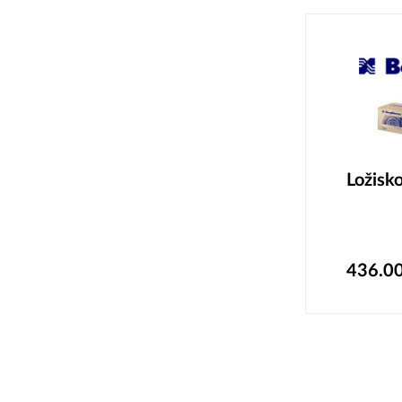
Ložisk
436.0