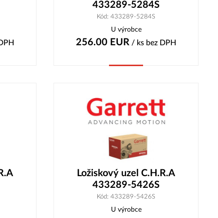
433289-5284S
Kód: 433289-5284S
U výrobce
256.00
EUR
 DPH
/ ks
bez DPH
Koupit
R.A
Ložiskový uzel C.H.R.A
433289-5426S
Kód: 433289-5426S
U výrobce