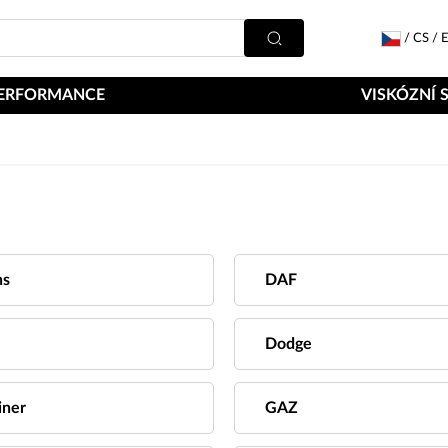
/
CS
/
E
ERFORMANCE
VISKÓZNÍ 
ns
DAF
Dodge
iner
GAZ