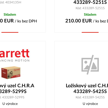
433289-5251S
Kód: 4034135H
Kód: 433289-5251S
Skladem
Skladem
00
EUR
210.00
EUR
/ ks
bez DPH
/ ks
bez
Koupit
Koupit
ový uzel C.H.R.A
Ložiskový uzel C.H.
3289-5299S
433289-5425S
d: 433289-5299S
Kód: 433289-5425S
U výrobce
U výrobce