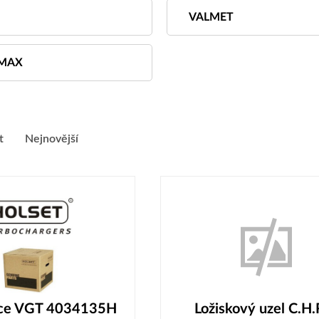
VALMET
-MAX
t
Nejnovější
ace VGT 4034135H
Ložiskový uzel C.H.