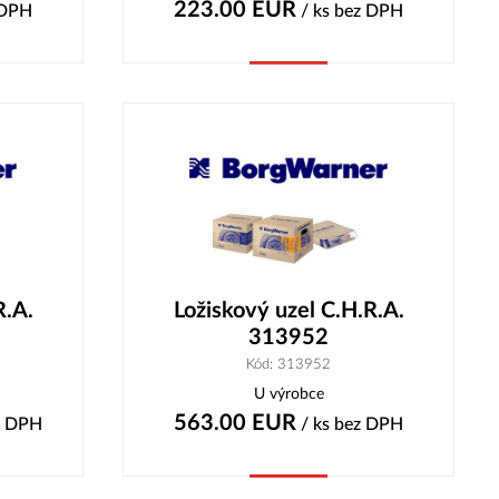
223.00
EUR
 DPH
/ ks
bez DPH
Koupit
R.A.
Ložiskový uzel C.H.R.A.
313952
Kód: 313952
U výrobce
563.00
EUR
z DPH
/ ks
bez DPH
Koupit