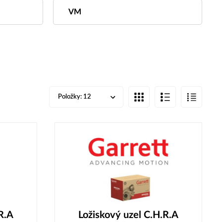
VM
Položky:
12
R.A
Ložiskový uzel C.H.R.A