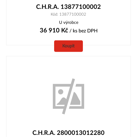
C.H.R.A. 13877100002
Kód: 13877100002
U výrobce
36 910
Kč
/ ks
bez DPH
Koupit
C.H.R.A. 2800013012280