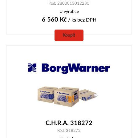
Kód: 2800013012280
U výrobce
6 560
Kč
/ ks
bez DPH
Koupit
C.H.R.A. 318272
Kód: 318272