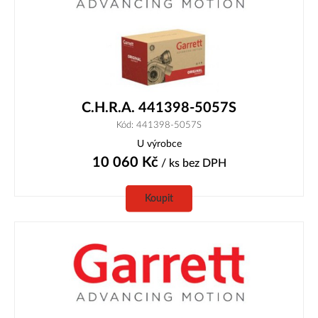
C.H.R.A. 441398-5057S
Kód: 441398-5057S
U výrobce
10 060
Kč
/ ks
bez DPH
Koupit