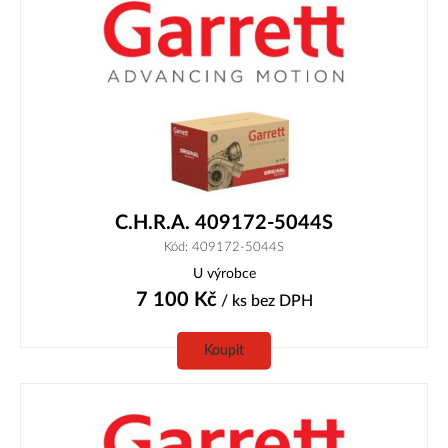
C.H.R.A. 409172-5044S
Kód: 409172-5044S
U výrobce
7 100
Kč
/ ks
bez DPH
Koupit