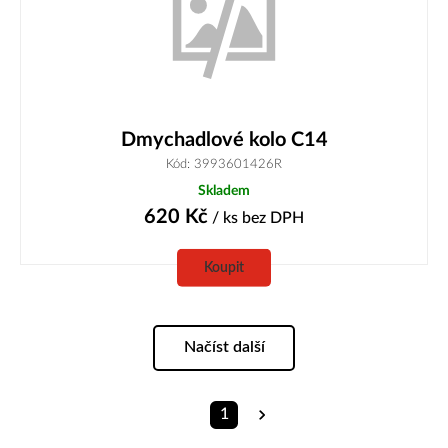
Dmychadlové kolo C14
Kód: 3993601426R
Skladem
620
Kč
/ ks
bez DPH
Koupit
Načíst další
1