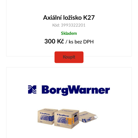
Axiální ložisko K27
Kód: 3993322201
Skladem
300
Kč
/ ks
bez DPH
Koupit