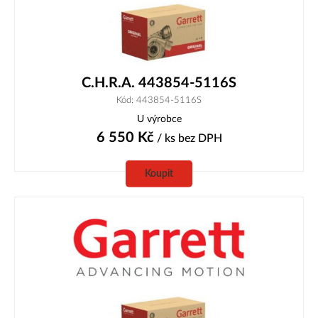
C.H.R.A. 443854-5116S
Kód: 443854-5116S
U výrobce
6 550
Kč
/ ks
bez DPH
Koupit