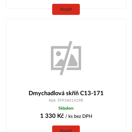
Koupit
Dmychadlová skříň C13-171
Kód: 3993401429R
Skladem
1 330
Kč
/ ks
bez DPH
Koupit