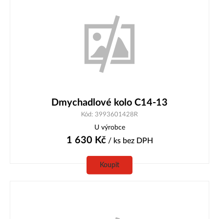
Dmychadlové kolo C14-13
Kód: 3993601428R
U výrobce
1 630
Kč
/ ks
bez DPH
Koupit