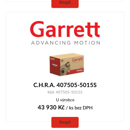
Koupit
C.H.R.A. 407505-5015S
Kód: 407505-5015S
U výrobce
43 930
Kč
/ ks
bez DPH
Koupit