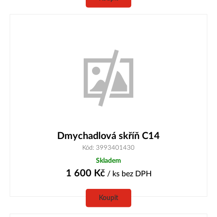
Dmychadlová skříň C14
Kód: 3993401430
Skladem
1 600
Kč
/ ks
bez DPH
Koupit