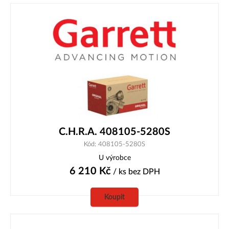
C.H.R.A. 408105-5280S
Kód: 408105-5280S
U výrobce
6 210
Kč
/ ks
bez DPH
Koupit