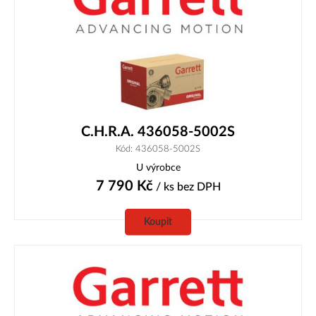
C.H.R.A. 436058-5002S
Kód: 436058-5002S
U výrobce
7 790
Kč
/ ks
bez DPH
Koupit