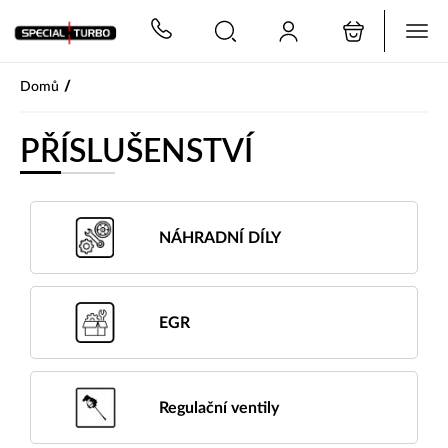
PŘESKOČIT NAVIGACI
/
Domů
PŘÍSLUŠENSTVÍ
NÁHRADNÍ DÍLY
EGR
Regulační ventily