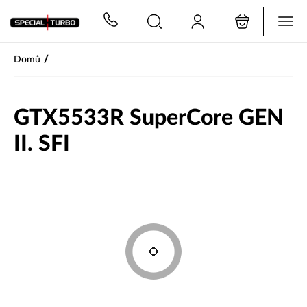
PŘESKOČIT NAVIGACI
/
Domů
GTX5533R SuperCore GEN
II. SFI