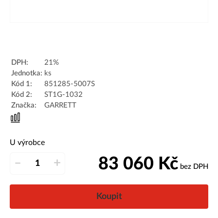
DPH:
21%
Jednotka:
ks
Kód 1:
851285-5007S
Kód 2:
ST1G-1032
Značka:
GARRETT
U výrobce
83 060
Kč
–
+
bez DPH
Koupit