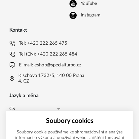
YouTube
Instagram
Kontakt
Tel:
+420 222 265 475
Tel (EN):
+420 222 265 484
E-mail:
eshop@specialturbo.cz
Kischova 1732/5, 140 00 Praha
4, CZ
Jazyk a měna
CS
Česká koruna CZK (Kč)
CS
Soubory cookies
Česká koruna CZK (Kč)
EN
Soubory cookie používáme ke shromažďování a analýze
informací o výkonu a používání webu, zajištění fungování