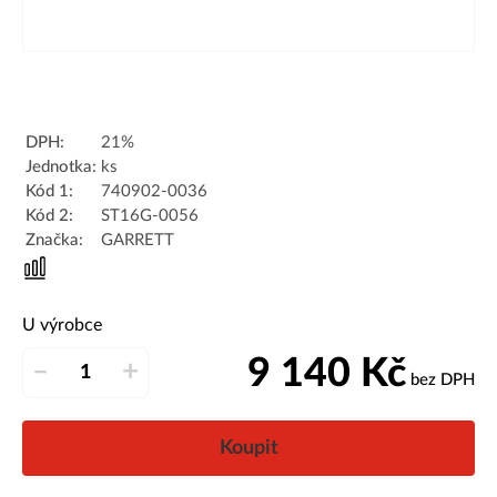
DPH:
21%
Jednotka:
ks
Kód 1:
740902-0036
Kód 2:
ST16G-0056
Značka:
GARRETT
U výrobce
9 140
Kč
–
+
bez DPH
Koupit