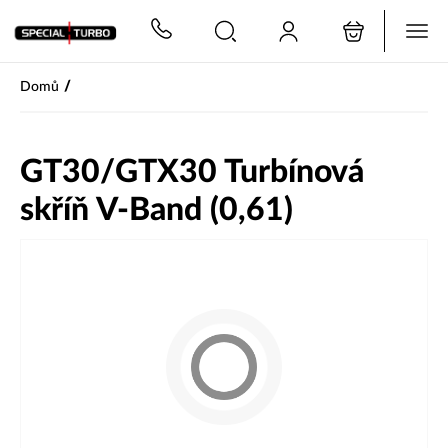
PŘESKOČIT NAVIGACI
/
Domů
GT30/GTX30 Turbínová
skříň V-Band (0,61)