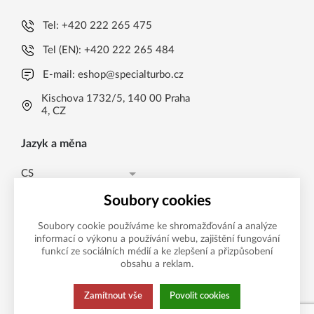
Tel:
+420 222 265 475
Tel (EN):
+420 222 265 484
E-mail:
eshop@specialturbo.cz
Kischova 1732/5, 140 00 Praha
4, CZ
Jazyk a měna
CS
Česká koruna CZK (Kč)
CS
Soubory cookies
Česká koruna CZK (Kč)
EN
Soubory cookie používáme ke shromažďování a analýze
informací o výkonu a používání webu, zajištění fungování
Možnosti platby
EUR (EUR)
funkcí ze sociálních médií a ke zlepšení a přizpůsobení
obsahu a reklam.
Zamítnout vše
Povolit cookies