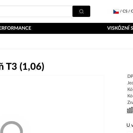
/
CS
/
C
ERFORMANCE
VISKÓZNÍ 
 T3 (1,06)
DP
Je
Kó
Kó
Zn
U 