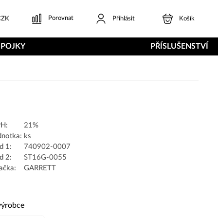
Porovnat
ZK
Přihlásit
Košík
SPOJKY
PŘÍSLUŠENSTVÍ
H:
21%
dnotka:
ks
d 1:
740902-0007
d 2:
ST16G-0055
ačka:
GARRETT
výrobce