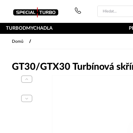
PŘESKOČIT NAVIGACI
TURBODMYCHADLA
P
/
Domů
GT30/GTX30 Turbínová skříň