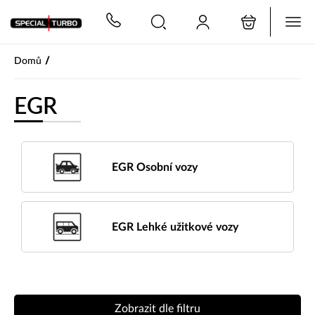
PŘESKOČIT NAVIGACI
/
Domů
EGR
EGR Osobní vozy
EGR Lehké užitkové vozy
Zobrazit dle filtru