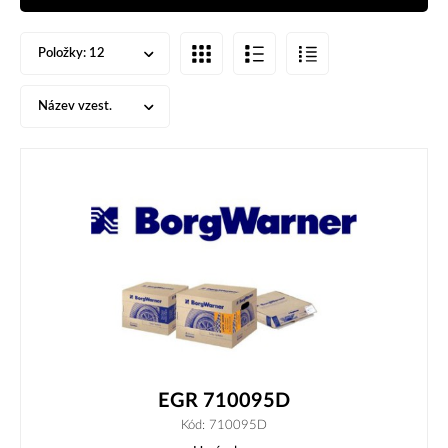
Položky:
12
Název vzest.
EGR 710095D
Kód: 710095D