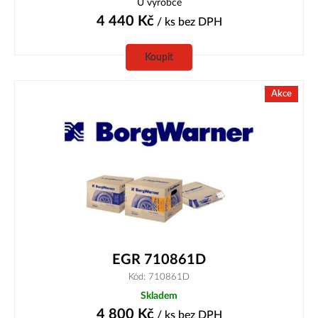
U výrobce
4 440
Kč
/ ks
bez DPH
Koupit
Akce
EGR 710861D
Kód: 710861D
Skladem
4 800
Kč
/ ks
bez DPH