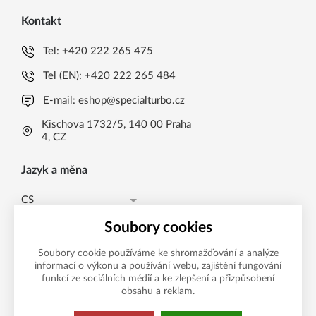
Kontakt
Tel:
+420 222 265 475
Tel (EN):
+420 222 265 484
E-mail:
eshop@specialturbo.cz
Kischova 1732/5, 140 00 Praha
4, CZ
Jazyk a měna
CS
Česká koruna CZK (Kč)
CS
Soubory cookies
Česká koruna CZK (Kč)
EN
Soubory cookie používáme ke shromažďování a analýze
informací o výkonu a používání webu, zajištění fungování
Možnosti platby
EUR (EUR)
funkcí ze sociálních médií a ke zlepšení a přizpůsobení
obsahu a reklam.