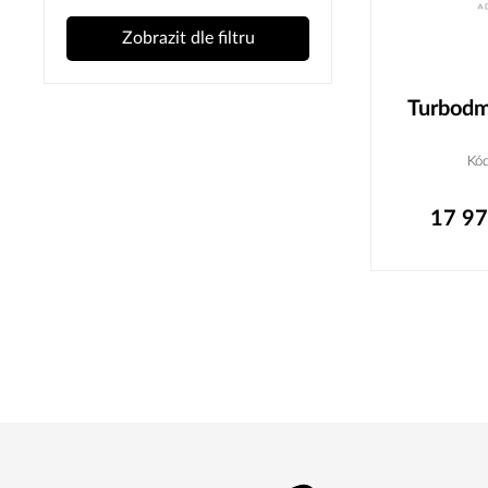
Zobrazit dle filtru
Turbodm
Kó
17 9