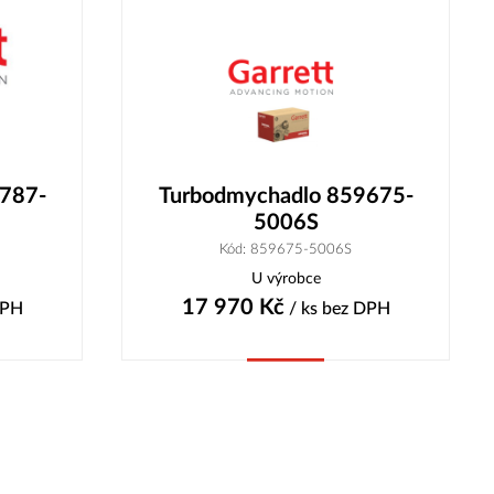
787-
Turbodmychadlo 859675-
5006S
Kód: 859675-5006S
U výrobce
17 970
Kč
DPH
/ ks
bez DPH
Koupit