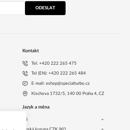
ODESLAT
Kontakt
Tel:
+420 222 265 475
Tel (EN):
+420 222 265 484
E-mail:
eshop@specialturbo.cz
Kischova 1732/5, 140 00 Praha 4, CZ
Jazyk a měna
CS
Česká koruna CZK (Kč)
CS