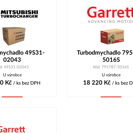
mychadlo 49S31-
Turbodmychadlo 795
02043
5016S
d: 49S31-02043
Kód: 795787-5016S
U výrobce
U výrobce
90
Kč
18 220
Kč
/ ks
bez DPH
/ ks
bez 
Koupit
Koupit