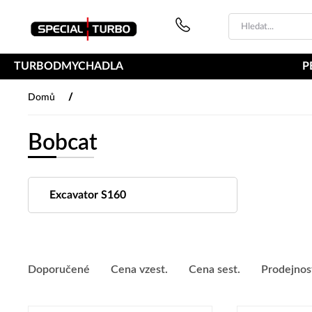
PŘESKOČIT NAVIGACI
TURBODMYCHADLA
P
/
Domů
Bobcat
Excavator S160
Doporučené
Cena vzest.
Cena sest.
Prodejnos