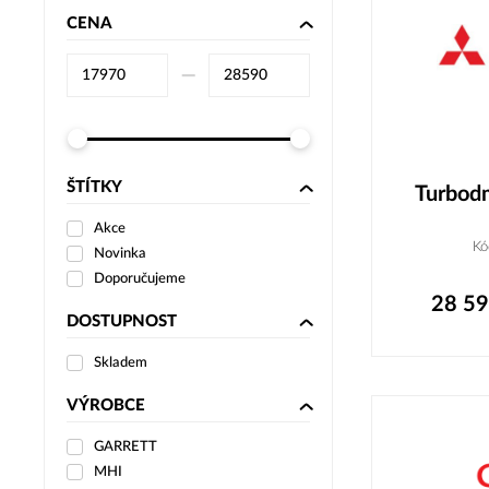
CENA
–⁠
ŠTÍTKY
Turbod
Akce
Kó
Novinka
Doporučujeme
28 5
DOSTUPNOST
Skladem
VÝROBCE
GARRETT
MHI