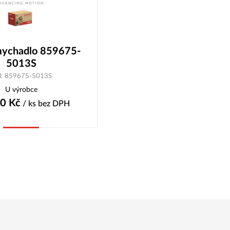
ychadlo 859675-
5013S
d: 859675-5013S
U výrobce
70
Kč
/ ks
bez DPH
Koupit