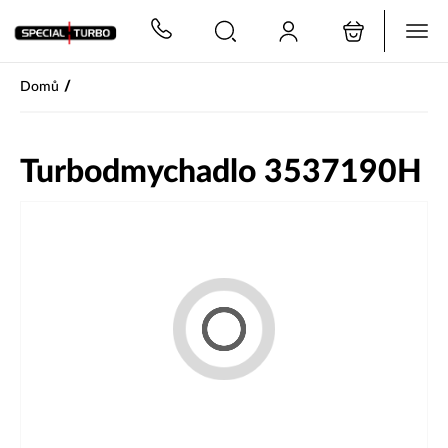
PŘESKOČIT NAVIGACI
/
Domů
Turbodmychadlo 3537190H