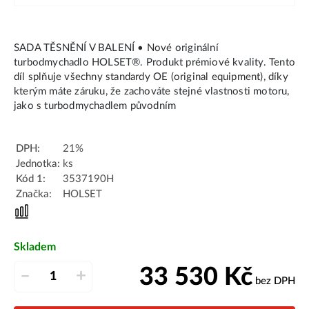
SADA TĚSNĚNÍ V BALENÍ • Nové originální
turbodmychadlo HOLSET®. Produkt prémiové kvality. Tento
díl splňuje všechny standardy OE (original equipment), díky
kterým máte záruku, že zachováte stejné vlastnosti motoru,
jako s turbodmychadlem původním
DPH:
21%
Jednotka:
ks
Kód 1:
3537190H
Značka:
HOLSET
Skladem
33 530
Kč
–
+
bez DPH