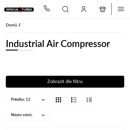
PŘESKOČIT NAVIGACI
/
Domů
Industrial Air Compressor
Zobrazit dle filtru
Položky:
12
Název vzest.