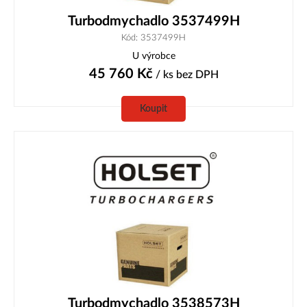
Turbodmychadlo 3537499H
Kód: 3537499H
U výrobce
45 760
Kč
/ ks
bez DPH
Koupit
Turbodmychadlo 3538573H