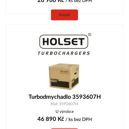
26 960
Kč
/ ks
bez DPH
Koupit
Turbodmychadlo 3593607H
Kód: 3593607H
U výrobce
46 890
Kč
/ ks
bez DPH