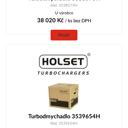
Kód: 3538573H
U výrobce
38 020
Kč
/ ks
bez DPH
Koupit
Turbodmychadlo 3539654H
Kód: 3539654H