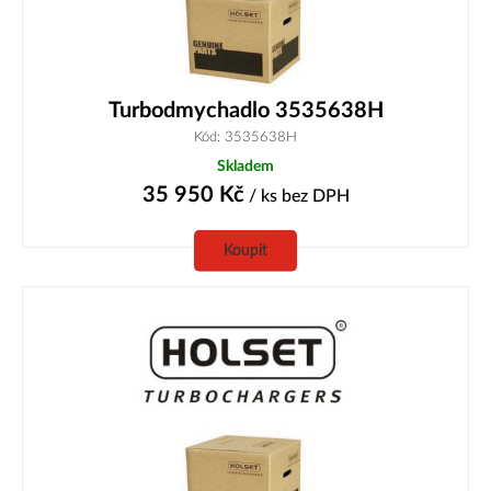
Turbodmychadlo 3535638H
Kód: 3535638H
Skladem
35 950
Kč
/ ks
bez DPH
Koupit