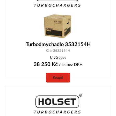
Turbodmychadlo 3532154H
Kód: 3532154H
U výrobce
38 250
Kč
/ ks
bez DPH
Koupit