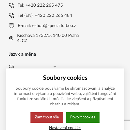
Tel:
+420 222 265 475
Tel (EN):
+420 222 265 484
E-mail:
eshop@specialturbo.cz
Kischova 1732/5, 140 00 Praha
4, CZ
Jazyk a měna
CS
Česká koruna CZK (Kč)
CS
Soubory cookies
Česká koruna CZK (Kč)
EN
Soubory cookie používáme ke shromažďování a analýze
informací o výkonu a používání webu, zajištění fungování
Možnosti platby
EUR (EUR)
funkcí ze sociálních médií a ke zlepšení a přizpůsobení
obsahu a reklam.
Zamítnout vše
Povolit cookies
Tato stránka používá soubory cookies.
Zásady ochrany
Nastavení cookies