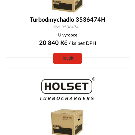
Turbodmychadlo 3536474H
Kód: 3536474H
U výrobce
20 840
Kč
/ ks
bez DPH
Koupit