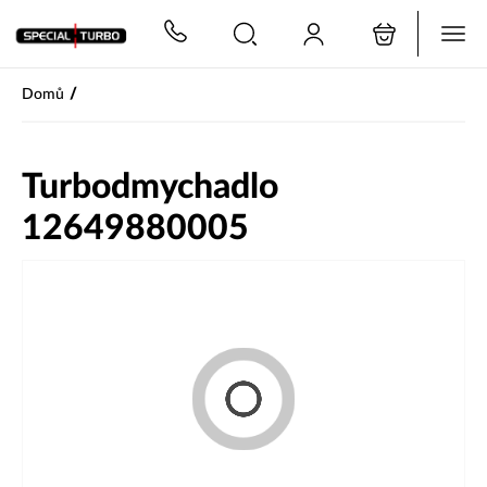
PŘESKOČIT NAVIGACI
/
Domů
Turbodmychadlo
12649880005